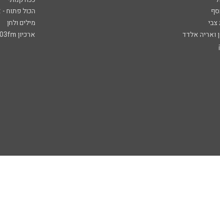
סף
הכול פתוח - א
 צבי
מילים ולחן
ן ואריה אלדד
ארכיון 103fm