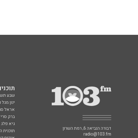
תוכניות fm
שבע תש
ינון מגל 
אראל סג"
ברק סרי 
גיא פלג
דבורה הנביאה 6, רמת השרון
תוכנית ה
radio@103.fm
איריס קו