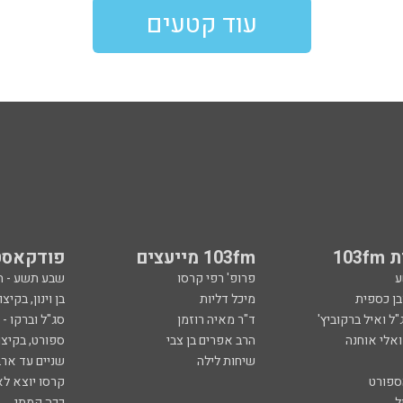
עוד קטעים
103
103fm מייעצים
פודקאסט
ע
פרופ' רפי קרסו
שבע תשע - 
ובן כספית
מיכל דליות
בן וינון, בקיצו
ל ואיל ברקוביץ'
ד"ר מאיה רוזמן
סג"ל וברקו -
ואלי אוחנה
הרב אפרים בן צבי
ספורט, בקיצו
שיחות לילה
שניים עד ארב
ספורט
קרסו יוצא לא
ל
ככה קמתי