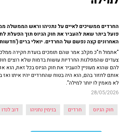
למילה"
החרדים ממשיכים לאיים על נתניהו וראש הממשלה ממ
פועל ביתר שאת להעביר את חוק הגיוס תוך הפעלת לחץ
האחרונים קצה נפשם של החרדים. יואלי ברים ('חדשות 13') עם הפרטים.
"אתמול ח"כ מקלב אמר שהם תומכים בועדת חקירה ממלכתי
צעדים שהמפלגות החרדיות עושות בדמות שלא רוצים חוק 
להם שהוא מעוניין להעביר את חוק הגיוס בכל זאת, הוא א
אותם לחזור בהם, הוא היה בטוח שהחרדים יהיו איתו ואז ב
לא מאמין לו יותר למילה".
28/05/2026
חוק הגיוס
חרדים
בנימין נתניהו
דוב לנדו