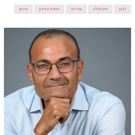
לבנון
חיזבאללה
עוזי רבי
המזרח התיכון
איראן