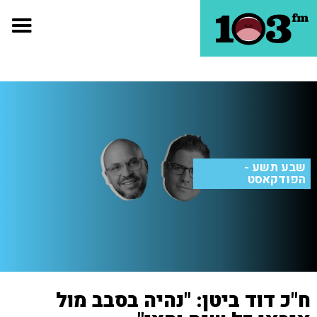
שבע תשע -
הפודקאסט
ח"כ דוד ביטן: "נהיה בסבב מול