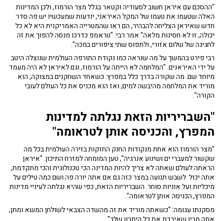
"ההסכם עם איראן חשוב לסעודיה וקטאר בגלל מצר הורמוז, ולכן המדינות
האלה שטעמו את טעמו של המקל האיראני, יודעות שמעכשיו יש פה סדר
חדש שאיראן הצליחה להבהיר, הם ראו שהמטרייה האמריקנית היא לא כל
יכולה, זו לא חסינות מלאה" אמר רבי. "טראמפ כדרכו מנסה להפוך את זה
לחגיגה של שלום אזורי, ולתפוס שתי ציפורים במכה".
רבי פירט בהמשך על מה שנראה כמו נקודת התורפה העולמית שנוצלה היטב
על ידי האיראנים. "המלחמה לא הייתה על הורמוז, וגם לאיראן לא היה מעמד
מיוחד שם. מה שקורה בדרך כלל במפרץ: כשאחד השחקנים במצוקה, הוא
מוריד את המלחמה מהיבשה למים, ואז הוא מכניס את כל העולם לעובי
הקורה".
"השבריריות הזאת נגלתה למדינות
המפרץ, והכניסה אותן לטראומה"
"מצר הורמוז הוא אחת מנקודות החנק החזקות בזירה העולמית בכל מה
שקשור למעברי ים ושינוע אנרגיה", טען המומחה למזרח התיכון. "איראן
הראתה לעולם שאתה לא צריך להיות המדינה הכי טכנולוגית והכי מתקדמת,
אתה יכול לשבש תנועה במצר כזה גם אם אתה יורה פה ושם כמה טילים על
מיכליות ועל אוניות סוחר. השבריריות הזאת, כפי שהיא נגלתה לעיניי מדינות
המפרץ, הכניסה אותן לטראומה".
מסקנתו עגומה: "כשאתה מוריד את זה מהשדה הצבאי לשולחן המשא ומתן,
אתה מבין שאיבדת את כל היתרון שלך".