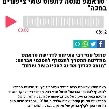
"טראמפ מנסה לתפוס שתי ציפורים
במכה"
00:00
08:12
פרופ' עוזי רבי התייחס לדרישת טראמפ
ממדינות המפרץ להצטרף להסכמי אברהם:
"מנסה להפוך את זה לחגיגה של שלום"
האם נשיא ארצותה ברית דונלד טראמפ לוחץ על מדינות המפרץ
להצטרף להסכמי אברהם? פרופ' עוזי רבי, ממרכז דיין לחקר המזרח
התיכון באוניברסיטת תל אביב, שוחח על המלכוד הגדול של
המפרציות עם רון קופמן ואריה אלדד ב-103fm, והסביר מדוע מצר
הורמוז הפך לקלף החזק של איראן במערכה הנוכחית.