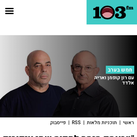
חמש בערב
עם רון קופמן ואריה
אלדד
ראשי
|
תוכניות מלאות
|
RSS
|
פייסבוק