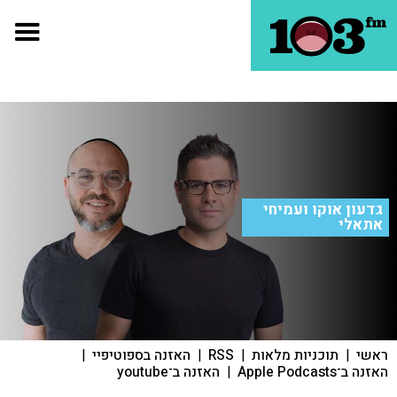
גדעון אוקו ועמיחי
אתאלי
ראשי
|
תוכניות מלאות
|
RSS
|
האזנה בספוטיפיי
|
האזנה ב־Apple Podcasts
|
האזנה ב־youtube