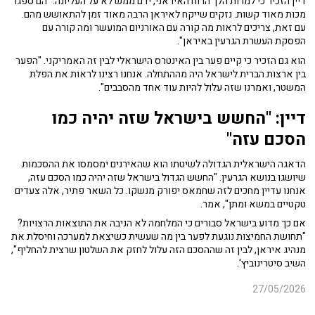
דיין הזכיר כי למרות הלך הרוח האיראני, ידם ממש לא על העליונה. "הם ספגו
מכות מאוד קשות. נזקים שייקח לאיראן הרבה מאוד זמן להתאושש מהם.
עם זאת, צריכים לראות מה קורה עם האורניום המועשר ומה קורה עם
הפסקת העשרת הגרעין באיראן".
הוא גם הזכיר כי קיים פער בין האינטרס הישראלי לבין זה האמריקני. "הפער
בין ארצות הברית לישראל היה מההתחלה. אנחנו רצינו לראות את הפלת
המשטר, ואמרנו שזה עלול להיות עוד אחד מהסבבים".
דיין: "החשש בישראל שזה יהיה כמו
הסכם עזה"
הדאגה הישראלית הגדולה לשיטתו הוא שהאירנים ימסמסו את ההסכמות
שיושגו בנושא הגרעין. "החשש הגדול בישראל שזה יהיה כמו הסכם עזה,
אנחנו עדיין מחכים לזה שחמאס יפורק מנשקו. כל השאר פתיר, אלה צעדים
טקטיים במשא ומתן", אמר.
אם כך מדוע בישראל סבורים כי המלחמה לא הניבה את התוצאות הרצויות?
"תחושת החמיצות נוגעת לפער בין מה שעשית כשיצאת למערכה וחיסלת את
מנהיג איראן, לבין זה שההסכם הזה עלול לחזק את השלטון שרצית להחליף",
השיב סיטרינוביץ'.
27/05/2026