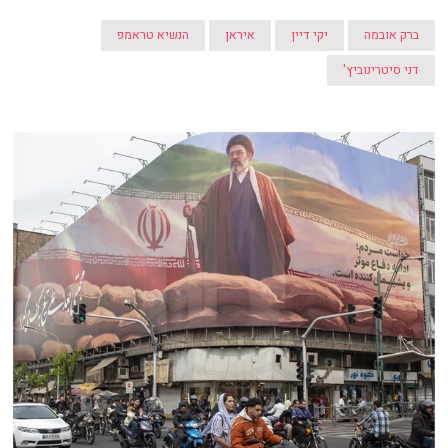
ברק אובמה
יקי דיין
איראן
הנשיא טראמפ
דני סיטרינוביץ'