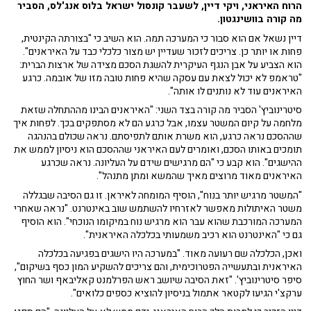
הרוח האיראני, ויקי דיין, לשעבר קונסול ישראל בלוס אנג'לס, הסביר
מה קורה בוושינגטון.
דיין נשאל אם הוא סבור כי המערכה תמה. הוא השיב כי "בצורתה הקינטית,
פחות או יותר כן. צריכים לזכור שעדיין יש מצור כלכלי כבד על האיראנים".
הוא הצביע על אבן הנגף העיקרית להשגת הסכם מצידה של ארצות הברית:
"טראמפ לא יכול לצאת עם עסקה שהיא פחות טובה מזו של אובמה. כרגע
האיראנים עוד לא נותנים לו אותה".
סיטרינוביץ' הסביר מה קורה בצד השני: "האיראנים הבינו מההתחלה שזאת
מלחמה על קיום המשטר עצמו, אבל כרגע הם לא מסתפקים בכך. לפחות איך
שההסכם נראה כרגע, הוא משרת אותם לתפיסתם. נראה שכולם בהנהגה
תומכים באותו הסכם, ואומרים לעם האיראני שההסכם הוא ניסיון לממש את
ההישגים". הוא קבע כי "הם מרגישים שידם על העליונה. נראה שכרגע
האיראנים מאוד מרוצים מאיך שהמשא ומתן מתנהל".
"המשטר מרגיש יותר בנוח", הוסיף המומחה לאיראן. זו גם הסיבה שבגללה
משטר האיתולות מאפשר לאזרחיו להשתמש שוב באינטרנט. "נראה שאחרי
המערכה המורכבת שהוא עבר הוא מרגיש נוח במיקומו הנוכחי". הוא הוסיף
גם כי "האינטרנט הוא רכיב משמעותי בכלכלה האיראנית".
ואכן, הכלכלה שם רעועה מאוד. "במערכה היו הישגים בפגיעה בכלכלה
האיראנית ובתעשייה הפטרוכימית, והם צריכים להשקיע המון כסף בשיקום",
סיפר סיטרינוביץ'. "זאת הסיבה שיושב ראש הפרלמנט קאליבאף ושר החוץ
ערקצ'י הגיעו לקטאר אתמול בניסיון להוציא כספים כלואים".