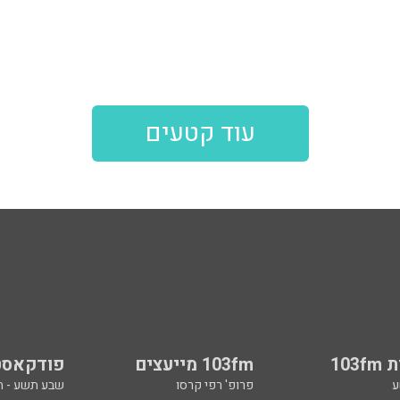
עוד קטעים
103
103fm מייעצים
פודקאסט
ע
פרופ' רפי קרסו
שבע תשע - 