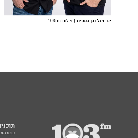
ינון מגל ובן כספית
| צילום: 103fm
תוכניות fm
שבע תש