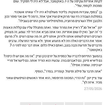
לקחת אחריות עקיפה על ה-7 באוקטובר, אבל לא היה לי תפקיד. שום
סמכות. לקחתי, שלי".
בן: "בסוף, עובדות מוצקות: בליכוד מעולם לא היה יו"ר שאינו אשכנזי.
במפלגת העבודה היו שני מרוקאים ועיראקי אחד, נדמה לי אם אני סופר נכון.
הלבנבן זולל השרצים מרחביה, מולטימיליונר שינון התרים בשבילו".
ינון: "אראל סג"ל ראיין את נמרוד שפר. ואתה מתגולל עליו עם קללות ונאצות
כי 'זה ישן'. ואין לו שום אחריות. ואז אתה מביא את דוד לוי. שמע, זה מצחיק.
הערבים רוצים לשחוט אותנו ולזרוק אותנו לים, זה מה שהם רוצים. ח"כ מרעם
אומר את הדברים האלה וזה לא מזעזע אותך. ולא ערוצי התרעלה. ערבים
מדברים על תודעת נכבה בנגב, ואתם כאילו כלום. אותו דבר כמו לפני ה-7
באקוטובר".
בהמשך התייחס לדבריו של כספית על יורם כהן וציין: "אז מה אם יש לו כיפה?
גם ליאיא פינק. גם לאברום בורג. עכשיו הוא הוריד אותה. גם לישראל פריי
יש כיפה. שחורה אפילו".
"אתה תדבר על פילוג ופיצול. קומדיה. בסדר", הוסיף.
עוד ציין ינון: "נח הררי, המכונה פרופסור, הוא אחד האנשים הטיפשים שאני
מכיר. איזה לץ".
27/05/2026