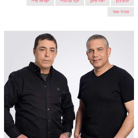
יורם כהן
יאיר פינק
יובל נח הררי
ישראל פריי
נמרוד שפר