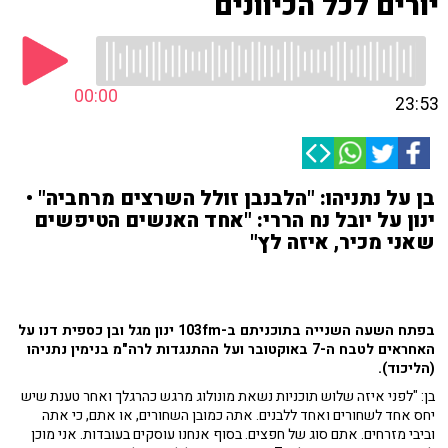
יורים לכל הכיוונים
00:00
23:53
בן על נתניהו: "הלבנבן זולל השרצים מרחביה" •
ינון על יובל נח הררי: "אחד האנשים הטיפשים
שאני מכיר, איזה לץ"
בפתח השעה השנייה בתוכניתם ב-103fm ינון מגל ובן כספית דנו על
האחראים לטבח ה-7 באוקטובר ועל ההתנגדות לרה"מ בנימין נתניהו
(הליכוד).
בן: "לפני איזה שלוש תוכניות נשאת מונולוג מרגש כהרגלך ואחר טענת שיש
יחס אחד לשחורים ואחד ללבנים. אתה כמובן השחורים, או אתם, כי אתה
וביבי מזרחים. אתם סוג של חפצים. בסוף אנחנו עוסקים בעובדות. אני מוכן