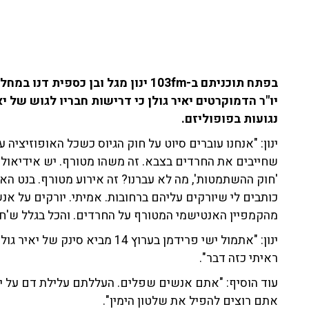
בפתח תוכניתם ב-103fm ינון מגל ובן כס
יו"ר הדמוקרטים יאיר גולן כי דרישות חבריו לגוש של י
נגועות בפופוליזם.
ינון: "אנחנו עוברים סיוט על חוק הגיוס כשכל האופוזיציה 
שחייבים את החרדים בצבא. זה משהו מטורף. יש אידיאולוגי
'חוק ההשתמטות', מה לא עברנו? זה אירוע מטורף. בנט ה
כותבים לי שיורקים עליהם ברחובות. אמיתי. יורקים על א
מהקמפיין האנטישמי המטורף על החרדים. והכל בגלל ש'חיי
ינון: "אתמול ישי פרידמן בערוץ 14 
ראיתי כזה דבר".
עוד הוסיף: "אתם אנשים שפלים. העללתם עלילת דם על יה
אתם רוצים להפיל את שלטון הימין".