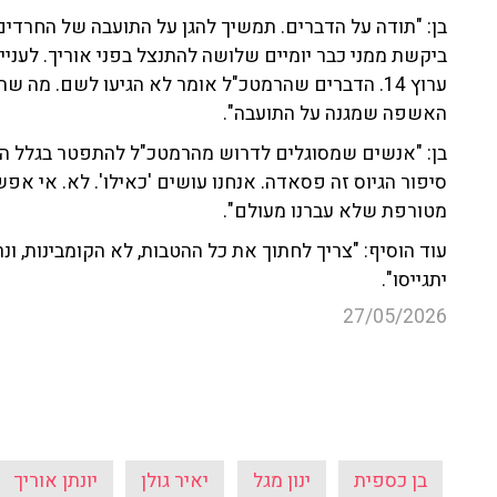
בן: "תודה על הדברים. תמשיך להגן על התועבה של החרדי
ביקשת ממני כבר יומיים שלושה להתנצל בפני אוריך. לעניי
ערוץ 14. הדברים שהרמטכ"ל אומר לא הגיעו לשם. מה
האשפה שמגנה על התועבה".
בן: "אנשים שמסוגלים לדרוש מהרמטכ"ל להתפטר בגלל ה
סיפור הגיוס זה פסאדה. אנחנו עושים 'כאילו'. לא. אי אפש
מטורפת שלא עברנו מעולם".
עוד הוסיף: "צריך לחתוך את כל ההטבות, לא הקומבינות, ונ
יתגייסו".
27/05/2026
בן כספית
ינון מגל
יאיר גולן
יונתן אוריך