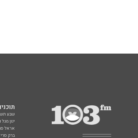
תוכניות fm
שבע תש
ינון מגל 
אראל סג"
ברק סרי 