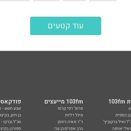
עוד קטעים
103
103fm מייעצים
פודקאסט
ע
פרופ' רפי קרסו
שבע תשע - 
ובן כספית
מיכל דליות
בן וינון, בקיצו
ל ואיל ברקוביץ'
ד"ר מאיה רוזמן
סג"ל וברקו -
ואלי אוחנה
הרב אפרים בן צבי
ספורט, בקיצו