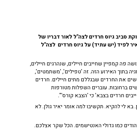
פית דנו במחלוקת סביב גיוס חרדים לצה"ל לאור דבריו של
איר לפיד (יש עתיד) על גיוס חרדים לצה"ל
עושה פה קמפיין שחייבים חיילים, שנהרגים חיילים,
ה בתוך האירוע הזה. זה 'טפילים', 'משתמטים',
אשים את החרדים שבגללם מתים חיילים. חרדים
נשים ברחובות. עוברים השפלות מטורפות
בים חרדים בצבא' כי 'הצבא קורס'".
מביא סינק של יאיר גולן. בא לי להקיא. תקשיבו למה אומר יאיר גולן. לא
ודים כמו גדולי האנטישמים. הכל שקר אצלכם.