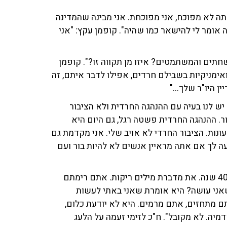
תה לא מפוכח, אני מפוכחת. אני מבינה שהמדינה
 אומר לי להישאר כמו שהיה". קופמן עקץ: "אני
תים והמשתמטים? איזו מן תקווה זו?". קופמן
אימניקיות בשבילם חרדים, אפילו לדבר איתם, זה
ן היו"ר שלך..."
יש לנו בעיה עם ההנהגה החרדית ולא הציבור
ור. ההנהגה החרדית פשטה רגל, גם היום היא
ות. הציבור החרדי לא אויב שלי. אני מקדמת גם
יעה לך אם אתה מראיין אנשים לא להיות בור ועם
קופמן התרעם: "תעשי קודם כל כבוד לאדם מבוגר ממך ב-40 שנה. את מדברת מילים ריקות. אתם רימתם
אני עושה? היא אומרת שאני באתי לעשות
ם מתחזים, אתם מרמים. היא לא יודעת כלום,
ה. לא מקובל". ח"כ לזימי זעמה על הלעג