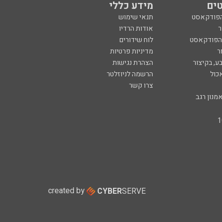
ים
מידע כללי
הפודקאסט
תנאי שימוש
ר
אודות הרדיו
 הפודקאסט
לוח שידורים
ר
מדיניות פרטיות
ע, בקיצור
הצהרת נגישות
כול
הרשמה לניוזלטר
צרו קשר
מנון רגב
created by
CYBER
SERVE