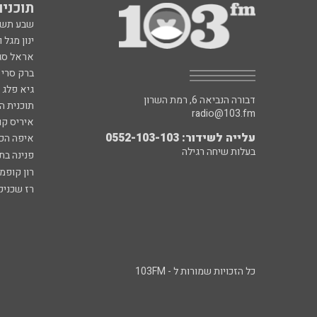
תוכניות fm
שבע תש
ינון מגל 
אראל סג"
ברק סרי 
גיא פלג
דבורה הנביאה 6, רמת השרון
תוכנית ה
radio@103.fm
איריס קו
עלייה לשידור: 0552-103-103
איפה הכ
בעלות שיחה רגילה
פנינה בת
רון קופמ
רז שכניק
כל הזכויות שמורות ל - 103FM