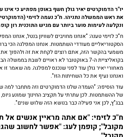
יו"ר הדמוקרטים יאיר גולן חשף באופן מפתיע כי אינו
את ראש הממשלה נתניהו. ח"כ נעמה לזימי (הדמוקרטי
ונקלעה לעימות סוער ביותר עם מגיש התוכנית רון קופמ
ח"כ לזימי טענה: "אנחנו מחויבים לשוויון בנטל, אנחנו ה
הסקטוריאליים מעודדי השתמטות. אנחנו המפלגה הכי ברור
משמעי בהקשר הזה, אתם רוצים לקחת את זה ולהפוך את 
בקואליציית ה-7 באוקטובר לא ראויים לשבת בממ
מאחורי יאיר גולן עוד לפני שנכנס למפלגה. מה שאמר זו
ואנחנו נעיף את כל השחיתות הזו".
עוד הוסיפה: "העמדה שלנו הדמוקרטים וזה מתחבר למה שא
של ההשתמטות. לכן עתרתי על תקציב החינוך שמונע גיוס, 
בבג"ץ, לכן אני פעילה כבר בנושא הזה שלוש שנים".
ח"כ לזימי: "אם אתה מראיין אנשים אל תה
מקובל"; קופמן לעג: "אפשר לחשוב שהג
מקובל"