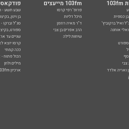
103
103fm מייעצים
פודקאסט
ע
פרופ' רפי קרסו
שבע תשע - 
ובן כספית
מיכל דליות
בן וינון, בקיצו
ל ואיל ברקוביץ'
ד"ר מאיה רוזמן
סג"ל וברקו -
ואלי אוחנה
הרב אפרים בן צבי
ספורט, בקיצו
שיחות לילה
שניים עד ארב
ספורט
קרסו יוצא לא
ל
ככה קמתי
סף
הכול פתוח - א
 צבי
מילים ולחן
ן ואריה אלדד
ארכיון 103fm