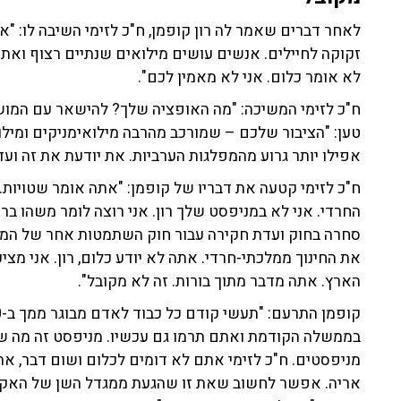
לאחר דברים שאמר לה רון קופמן, ח"כ לזימי השיבה לו: "א
זקוקה לחיילים. אנשים עושים מילואים שנתיים רצוף ואתה
לא אומר כלום. אני לא מאמין לכם".
ח"כ לזימי המשיכה: "מה האופציה שלך? להישאר עם המושח
טען: "הציבור שלכם – שמורכב מהרבה מילואימניקים ומילו
אפילו יותר גרוע מהמפלגות הערביות. את יודעת את זה ועדיי
ח"כ לזימי קטעה את דבריו של קופמן: "אתה אומר שטויות. 
החרדי. אני לא במניפסט שלך רון. אני רוצה לומר משהו בר
סחרה בחוק ועדת חקירה עבור חוק השתמטות אחר של המעונ
את החינוך ממלכתי-חרדי. אתה לא יודע כלום, רון. אני מצ
הארץ. אתה מדבר מתוך בורות. זה לא מקובל".
בממשלה הקודמת ואתם תרמו גם עכשיו. מניפסט זה מה ש
מניפסטים. ח"כ לזימי אתם לא דומים לכלום ושום דבר, את
אריה. אפשר לחשוב שאת זו שהגעת ממגדל השן של האקדמי