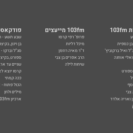
103
103fm מייעצים
פודקאסט
ע
פרופ' רפי קרסו
שבע תשע - 
ובן כספית
מיכל דליות
בן וינון, בקיצו
ל ואיל ברקוביץ'
ד"ר מאיה רוזמן
סג"ל וברקו -
ואלי אוחנה
הרב אפרים בן צבי
ספורט, בקיצו
שיחות לילה
שניים עד ארב
ספורט
קרסו יוצא לא
ל
ככה קמתי
סף
הכול פתוח - א
 צבי
מילים ולחן
ן ואריה אלדד
ארכיון 103fm