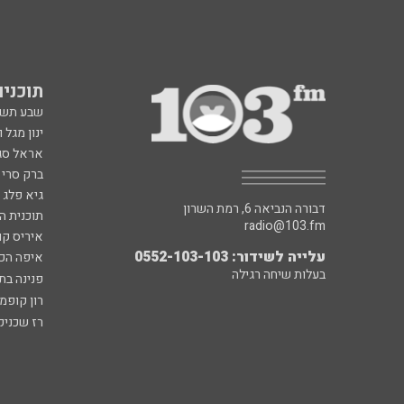
תוכניות fm
שבע תש
ינון מגל 
אראל סג"
ברק סרי 
גיא פלג
דבורה הנביאה 6, רמת השרון
תוכנית ה
radio@103.fm
איריס קו
עלייה לשידור: 0552-103-103
איפה הכ
בעלות שיחה רגילה
פנינה בת
רון קופמ
רז שכניק