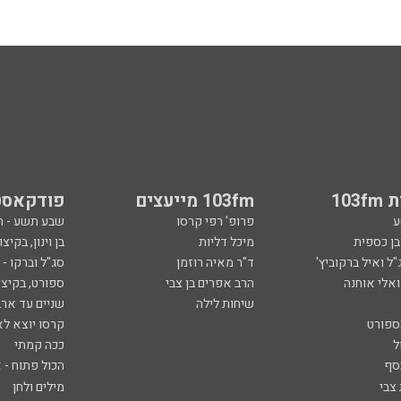
103
103fm מייעצים
פודקאסט
ע
פרופ' רפי קרסו
שבע תשע - 
ובן כספית
מיכל דליות
בן וינון, בקיצו
ל ואיל ברקוביץ'
ד"ר מאיה רוזמן
סג"ל וברקו -
ואלי אוחנה
הרב אפרים בן צבי
ספורט, בקיצו
שיחות לילה
שניים עד ארב
ספורט
קרסו יוצא לא
ל
ככה קמתי
סף
הכול פתוח - א
 צבי
מילים ולחן