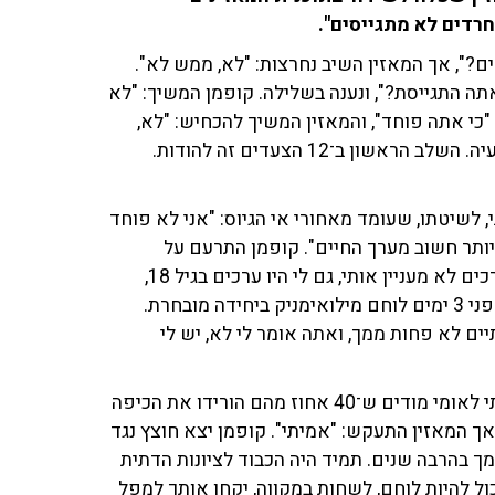
ם?", אך המאזין השיב נחרצות: "לא, ממש לא".
ה התגייסת?", ונענה בשלילה. קופמן המשיך: "לא
 "כי אתה פוחד", והמאזין המשיך להכחיש: "לא,
לא, ממש לא". קופמן לא ויתר והטיח בו: "אתה פוחד, אין בעיה. השלב הראשון ב־12 הצעדים זה להודות.
 לשיטתו, שעומד מאחורי אי הגיוס: "אני לא פוחד
יותר חשוב מערך החיים". קופמן התרעם על
הדברים והגיב בחריפות: "מה אתה מבלבל לי את החיים? ערכים לא מעניין אותי, גם לי היו ערכים בגיל 18,
הפוקד אמר לי לבוא ובאתי. אני רוצה לשאול אותך - נפל לפני 3 ימים לוחם מילואימניק ביחידה מובחרת.
יים לא פחות ממך, ואתה אומר לי לא, יש לי
בתגובה לכך, הטיל המאזין פצצה לאולפן וטען: "המגזר הדתי לאומי מודים ש־40 אחוז מהם הורידו את הכיפה
אך המאזין התעקש: "אמיתי". קופמן יצא חוצץ נגד
מך בהרבה שנים. תמיד היה הכבוד לציונות הדתית
ול להיות לוחם, לשחות במקווה, יקחו אותך למפל