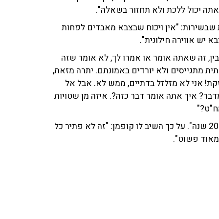
אתה יכול ללכת ולא תחזור בשאלה".
 שבשירות: "אין ויכוח שבצבא מאבדים לפחות
א יש אווירה חילונית".
בין, זה שאתה אומר או אמרו לך, לא אומר שזה
תית מתגייסים ולא יורדים באמונתם. יתרה מזאת,
ת! אני לא מזלזל בדתיים, ממש לא. אבל אל
דע על מה אתה מדבר? איך אתה אומר דבר כזה?. איזה מן שטויות
ח"ט?"
המאזין טען כי סוגיית הגיוס היא "דבר לא פתיר גם לא עוד 20 שנה". על כך השיב לו קופמן: "זה לא פתיר כל
אוד פשוט".