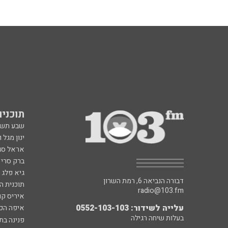
תוכניות fm
שבע תש
ינון מגל 
אראל סג"
ברק סרי 
גיא פלג
דבורה הנביאה 6, רמת השרון
תוכנית ה
radio@103.fm
איריס קו
עלייה לשידור: 0552-103-103
איפה הכ
בעלות שיחה רגילה
פנינה בת