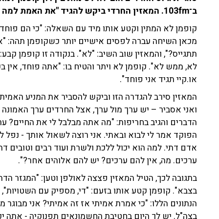
ב־103fm. המאזין החרדי ביקש להגיד "את האמת למה חרדים לא מתגייסים".
קופמן לא המתין וקטע אותו מיד עם השאלה: "כי הם פוחדי
מכאן השיחה עברה לפסים אישיים יותר כשקופמן תהה: "את
תתגייס?", והמאזין שוב השיב: "לא". בנקודה זו קופמן קבע:
או.קיי תגיד אני פוחד".
המאזין סירב להגדרה הזו וביקש להסביר את המניע האמיתי,
ואני אסביר – יש ערך מול ערך, אצל החרדים ערך האמונה 
אדם דתי. למה הוא יכול ללכת ולשרת ועוד רבים וטובים דת
ערכים. מה, אין להם ערכים? יש להם אלוהים אחר?".
בצבא". קופמן קטע אותו בזעם: "די, מספיק עם השטויות", 
הנתונים הללו: "כי אמרת אמיתי אז זה אמיתי? אני מבוגר מ
בצה"ל. יש לך היום בחטיבת החשמונאים תפנוקיה - אתה יכ