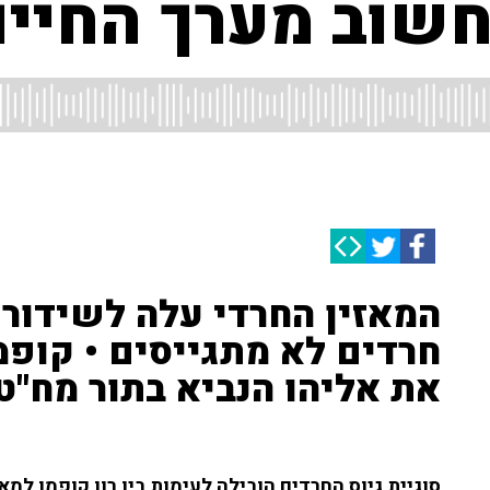
חשוב מערך החיים
המאזין החרדי עלה לשידור 
חרדים לא מתגייסים • קופמן
את אליהו הנביא בתור מח"ט
סוגיית גיוס החרדים הובילה לעימות בין רון קופמן למ