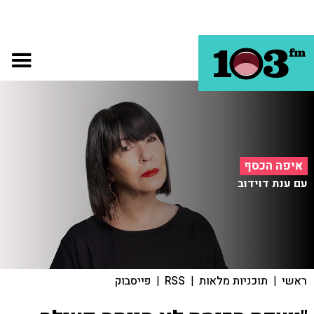
איפה הכסף
עם ענת דוידוב
ראשי
|
תוכניות מלאות
|
RSS
|
פייסבוק