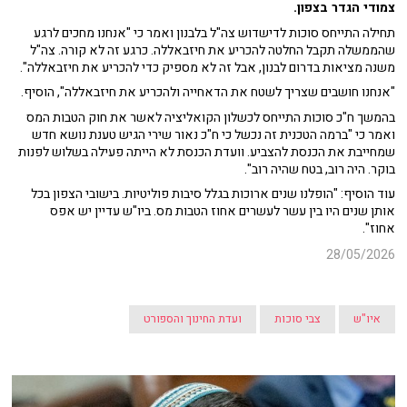
צמודי הגדר בצפון.
תחילה התייחס סוכות לדישדוש צה"ל בלבנון ואמר כי "אנחנו מחכים לרגע
שהממשלה תקבל החלטה להכריע את חיזבאללה. כרגע זה לא קורה. צה"ל
משנה מציאות בדרום לבנון, אבל זה לא מספיק כדי להכריע את חיזבאללה".
"אנחנו חושבים שצריך לשטח את הדאחייה ולהכריע את חיזבאללה", הוסיף.
בהמשך ח"כ סוכות התייחס לכשלון הקואליציה לאשר את חוק הטבות המס
ואמר כי "ברמה הטכנית זה נכשל כי ח"כ נאור שירי הגיש טענת נושא חדש
שמחייבת את הכנסת להצביע. וועדת הכנסת לא הייתה פעילה בשלוש לפנות
בוקר. היה רוב, בטח שהיה רוב".
עוד הוסיף: "הופלנו שנים ארוכות בגלל סיבות פוליטיות. בישובי הצפון בכל
אותן שנים היו בין עשר לעשרים אחוז הטבות מס. ביו"ש עדיין יש אפס
אחוז".
28/05/2026
איו"ש
צבי סוכות
ועדת החינוך והספורט