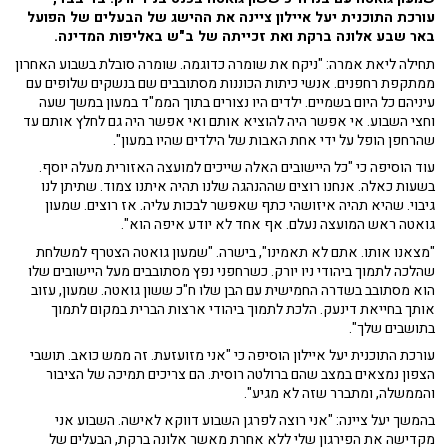
עורכת התוכנית יעל איילון ציינה את ההישג של הבעלים של הפועל
באר שבע אלונה ברקת ואת זכייתה של ב"ש באליפות המדינה.
תחילה ליאת אמרה: "ניקח את שומרה כדוגמה. שומרה סובלת בשבוע האחרון
ממתקפת רחפנים. אנשי כיתות הכוננות מסתובבים שם בנשקים שלופים עם
עיניהם כל היום בשמיים. ילדים היו נצורים בתוך הממ"ד במעון במשך שעה
וחצי השבוע. אי אפשר היה להוציא אותם ואי אפשר היה גם לחלץ אותם עד
שהרחפן הופל על ידי אחת האבות של הילדים שהיו במעון".
עוד הוסיפה כי "כל היישובים האלה שייכים למועצה האזורית מעלה יוסף.
בשעות כאלה. אנחנו רוצים שההנהגה שלנו תהיה איתנו צמוד. שתיתן לנו
גיבוי. שהיא תהיה איזושהי כתף שאפשר לבכות עליה. אז רוצים. שמעון
גואטה ראש המועצה נעלם. אף אחד לא יודע איפה הוא".
"מצאנו אותו. אתם לא תאמינו", בישרה. "שמעון גואטה הצטרף למשלחת
שהלכה לתמוך ביהודי ניו יורק. כשרחפני נפץ מסתובבים מעל היישובים שלו
הוא מסתובב בשדרה החמישית עם הבן שלו ח"כ ששון גואטה. שמעון, עזוב
אותך בחייאת דינעק. הלכת לתמוך ביהודי ארצות הברית במקום לתמוך
בתושבים שלך".
עורכת התוכנית יעל איילון הוסיפה כי "אני מזועזעת. זה ממש כואב. תושבי
הצפון נמצאים במצב שהם ברולטה רוסית. הם צריכים תמיכה של הציבור
והממשלה, ומתברר שזה לא מגיע".
בהמשך יעל ציינה: "אני רוצה לפרגן השבוע דווקא לאישה. השבוע אני
מקדישה את הפירגון שלי ללא אחרת מאשר אלונה ברקת, הבעלים של