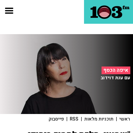
איפה הכסף
עם ענת דוידוב
ראשי
|
תוכניות מלאות
|
RSS
|
פייסבוק