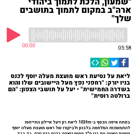
"שמעון, הלכת לתמוך ביהודי
ארה"ב במקום לתמוך בתושבים
שלך"
00:00
05:58
ליאת על נסיעת ראש מועצת מעלה יוסף לכנס
בניו יורק: "רחפני נפץ מעל היישובים שלו והוא
בשדרה החמישית" • יעל על תושבי הצפון: "הם
ברולטה רוסית"
בפתח איפה הכסף ב-103fm ליאת רון ויעל איילון התייחסו
להתמשכות המלחמה בלבנון ולביקורו של ראש מועצת מעלה יוסף
שמעון גואטה עם בנו ח"כ ששון גואטה בכנס בניו יורק. בד בבד,