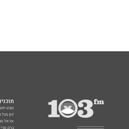
תוכניות fm
שבע תש
ינון מגל 
אראל סג"
ברק סרי 