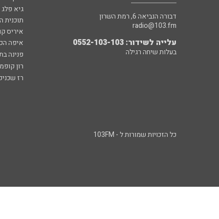
גיא פלג
דבורה הנביאה 6, רמת השרון
תוכנית ה
radio@103.fm
איריס קו
עלייה לשידור: 0552-103-103
איפה הכ
בעלות שיחה רגילה
פנינה בת
רון קופמ
רז שכניק
כל הזכויות שמורות ל - 103FM