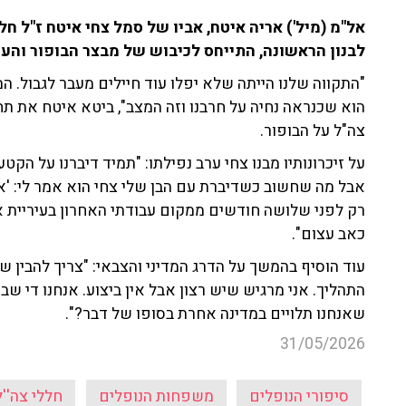
אל"מ (מיל') אריה איטח, אביו של סמל צחי איטח ז"ל 
לבנון הראשונה, התייחס לכיבוש של מבצר הבופור והע
"התקווה שלנו הייתה שלא יפלו עוד חיילים מעבר לגבול. ה
הוא שכנראה נחיה על חרבנו וזה המצב", ביטא איטח את ת
צה"ל על הבופור.
על זיכרונותיו מבנו צחי ערב נפילתו: "תמיד דיברנו על הקט
רק לפני שלושה חודשים ממקום עבודתי האחרון בעיריית 
כאב עצום".
עוד הוסיף בהמשך על הדרג המדיני והצבאי: "צריך להבין ש
התהליך. אני מרגיש שיש רצון אבל אין ביצוע. אנחנו די שבוי
שאנחנו תלויים במדינה אחרת בסופו של דבר?".
31/05/2026
סיפורי הנופלים
משפחות הנופלים
חללי צה''ל