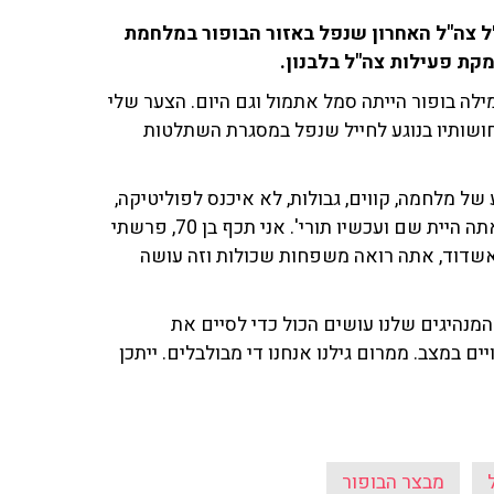
חלל צה"ל האחרון שנפל באזור הבופור במלחמת
מקת פעילות צה"ל בלבנון.
מילה בופור הייתה סמל אתמול וגם היום. הצער שלי
חושותיו בנוגע לחייל שנפל במסגרת השתלטות
ע של מלחמה, קווים, גבולות, לא איכנס לפוליטיקה,
אבל מה שחשוב כשדיברת עם הבן שלי צחי הוא אמר לי: 'אתה היית שם ועכשיו תורי'. אני תכף בן 70, פרשתי
אשדוד, אתה רואה משפחות שכולות וזה עושה
המנהיגים שלנו עושים הכול כדי לסיים את
ים במצב. ממרום גילנו אנחנו די מבולבלים. ייתכן
מבצר הבופור