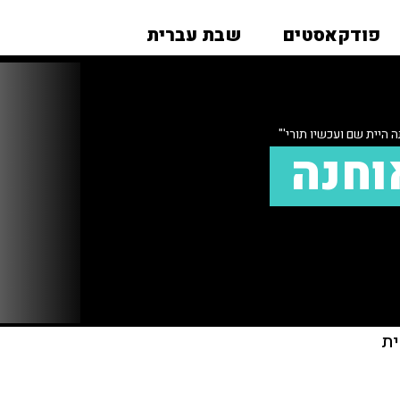
פודקאסטים
שבת עברית
 היית שם ועכשיו תורי'"
וחנה
ית