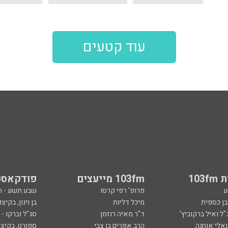
עוד קטעים
103
103fm מייעצים
פודקאסט
ע
פרופ' רפי קרסו
שבע תשע - 
ובן כספית
מיכל דליות
בן וינון, בקיצו
ל ואיל ברקוביץ'
ד"ר מאיה רוזמן
סג"ל וברקו -
ואלי אוחנה
הרב אפרים בן צבי
ספורט, בקיצו