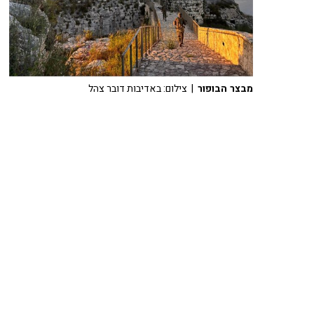
מבצר הבופור
| צילום: באדיבות דובר צהל