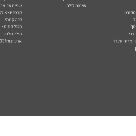
שיחות לילה
שניים עד ארב
ספורט
קרסו יוצא לא
ל
ככה קמתי
סף
הכול פתוח - א
 צבי
מילים ולחן
ן ואריה אלדד
ארכיון 103fm