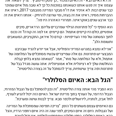
"זה לא האיום הבא - זה האיום הנוכחי", כך פסק חיימוביץ'. "צריך לשאול את
עצמנו איך זה פגש אותנו כשאנחנו במוכנות כל כך לא טובה מול איום שמוכר
כבר שנים רבות. לא אזכיר את דו"ח מבקר המדינה מנובמבר 2017, ראינו את
ההברחות מסיני, ראינו את זה בעזה, ומי שרוצה להרחיק - אנחנו רואים את זה
כבר ארבע שנים באוקראינה. תמרורי האזהרה היו פה".
הוא הוסיף כי "כל פתרונות הגילוי שמדברים עליהם: הרדארים, סיבים
אופטיים, כולם היו קיימים אתמול. הם קיימים. אז למה זה קורה? זה נכנס
לתוך המטחנה של סדר העדיפויות - קודם כל איראן, התקציבים, המשאבים
ותשומת הלב".
"אני לא נמצא במגרש המדיני והפוליטי, אבל אני יודע להגיד שבהיבט
המבצעי יש פתרונות. גם אלה שמייצרים עכשיו מסתכלים על המלחמה של
אתמול, ולא על המלחמה של מחר", אמר. "כשאתה נמצא בלחץ קבלת
ההחלטות שלך לא רציונלית אלא אמוציונלית. אתה עושה מגדל בבל של
פתרונות ופה צריך שיטתיות, צריך להסתכל על זה בצורה הוליסטית".
"הגל הבא: האיום הסלולרי"
הוא הסביר מהי אותה צורה הוליסטית. "זה נכון להסתכל גם על הגבול המזרחי,
הגבול הדרומי, על העורף בתוך מדינת ישראל. האיום הזה יכול להגיע לעורף,
לתל אביב, לנתניה, לירושלים ולכפר סבא. צריך לבנות שיטה ומערכת".
גם האיומים עצמם משתנים כל הזמן. "צריכה תפיסה שמסתכלת על המדינה
ועל הגבולות. היום זה איום הסיבים, לפני שנה זה היה איום רחפני הרדיו, והגל
הבא: האיום הסלולרי, רחפן סלולרי שמתחפש לטלפון. אני יכול לשבת