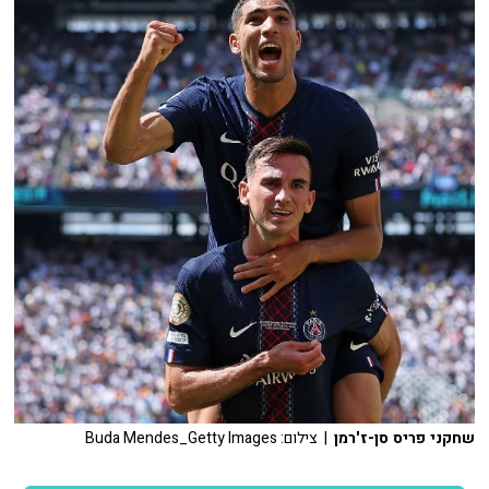
שחקני פריס סן-ז'רמן
| צילום: Buda Mendes_Getty Images