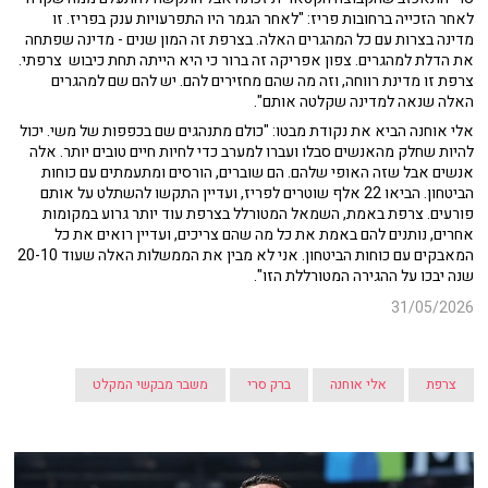
לאחר הזכייה ברחובות פריז: "לאחר הגמר היו התפרעויות ענק בפריז. זו
מדינה בצרות עם כל המהגרים האלה. בצרפת זה המון שנים - מדינה שפתחה
את הדלת למהגרים. צפון אפריקה זה ברור כי היא הייתה תחת כיבוש צרפתי.
צרפת זו מדינת רווחה, וזה מה שהם מחזירים להם. יש להם שם למהגרים
האלה שנאה למדינה שקלטה אותם".
אלי אוחנה הביא את נקודת מבטו: "כולם מתנהגים שם בכפפות של משי. יכול
להיות שחלק מהאנשים סבלו ועברו למערב כדי לחיות חיים טובים יותר. אלה
אנשים אבל שזה האופי שלהם. הם שוברים, הורסים ומתעמתים עם כוחות
הביטחון. הביאו 22 אלף שוטרים לפריז, ועדיין התקשו להשתלט על אותם
פורעים. צרפת באמת, השמאל המטורלל בצרפת עוד יותר גרוע במקומות
אחרים, נותנים להם באמת את כל מה שהם צריכים, ועדיין רואים את כל
המאבקים עם כוחות הביטחון. אני לא מבין את הממשלות האלה שעוד 20-10
שנה יבכו על ההגירה המטורללת הזו".
31/05/2026
צרפת
אלי אוחנה
ברק סרי
משבר מבקשי המקלט