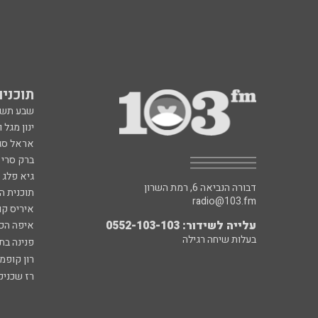
תוכניות fm
שבע תש
ינון מגל 
אראל סג"
ברק סרי 
גיא פלג
דבורה הנביאה 6, רמת השרון
תוכנית ה
radio@103.fm
איריס קו
עלייה לשידור: 0552-103-103
איפה הכ
בעלות שיחה רגילה
פנינה בת
רון קופמ
רז שכניק