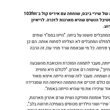
דלית רם אהרון, ניצולת הטבח בניר עוז וחברתה הקרובה של שירי ביבס, שוחחה עם איריס קול ב־103fm
יבל הנשים שהיא מארגנת לזכרה. לריאיון
וע.
המחבלים פשטו על ביתה. "היינו בממ"ד שתים
מזלנו המחבלים לא הצליחו לפתוח אותה. הם כן
 פנימה. כל מי שבאמת שרד מניר עוז, זה הרבה
ותה, מעבר לתמונה המוכרת והכואבת מהשבעה
וך", שיתפה רם אהרון. "לכולם היא נחווית
ה ושמחה. מעבר לזה שהיא הייתה אימא מאוד
ם כולם זוכרים את התמונה האיומה הזו שמגדירה
וד שיכירו את מי שהיא הייתה באמת".
בל אומנות ומוזיקה נשית שרם אהרון מארגנת,
רי ושני הילדים מכוסים בשמיכה חרוטה בלב",