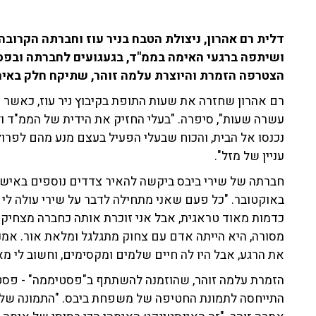
ושיתפה ברגעי האימה בממ"ד, בגעגועים לחברתה ובפסט
הצטרפה הזמרת והיוצרת עלמה זוהר, שתיקח חלק באיר
רם אהרון שחזרה את שעות התופת בקיבוץ ניר עוז, כאשר 
עשרה שעות", סיפרה. "בעלי החזיק את הידית של הממ"ד ול
נכנסו אל הבית, והכוח שבעלי הפעיל בעצם מנע מהם לפרוץ
עניין של מזל".
חברתה של שירי ביבס ביקשה להאיר צדדים נוספים באישי
באוקטובר. "כל פעם שאני מתחילה לדבר על שירי עולה לי חי
כדמות מאוד טראגית, אבל אני זוכרת אותה כחברה מצחיק
מסורה, היא הייתה אדם עם צחוק מתגלגל ומלאת אור. אמנ
את הרגע, אבל היו לה חיים שלמים ומקסימים, וחשוב לי מא
הזמרת עלמה זוהר, שהוזמנה להשתתף ב"פסטיממה" - פסטי
התייחסה לתמונת החטיפה של משפחת ביבס. "התמונה של שי