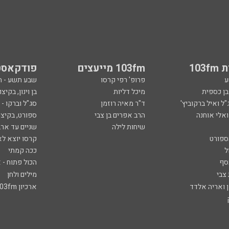
103
103fm מייעצים
פודקאסט
ע
פרופ' רפי קרסו
שבע תשע - 
ובן כספית
מיכל דליות
בן וינון, בקיצו
ל ואיל ברקוביץ'
ד"ר מאיה רוזמן
סג"ל וברקו -
ואלי אוחנה
הרב אפרים בן צבי
ספורט, בקיצו
שיחות לילה
שניים עד ארב
ספורט
קרסו יוצא לא
ל
ככה קמתי
סף
הכול פתוח - א
 צבי
מילים ולחן
ן ואריה אלדד
ארכיון 103fm