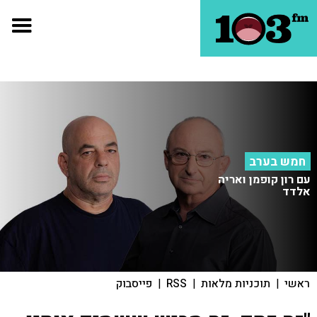
חמש בערב
עם רון קופמן ואריה
אלדד
ראשי
|
תוכניות מלאות
|
RSS
|
פייסבוק