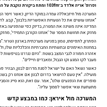
ופרופ' אריה אלדד ב־103fm ומתח ביקורת נוקבת על התנהלות דרג קבלת ההחלטות במערכה הצפונית.
המערכה מול חיזבאללה עמדה במוקד הדיון, כאשר זיסר הצ
"אנחנו עושים את כל הטעויות האפשריות בלבנון", קבע. לד
המדינה אינה משיגה את המטרה, בדיוק כפי שהפגיעה באזר
מחזק את תחושת המסר של 'אנחנו הקורבן התמידי', מחזק 
הפתרון, לתפיסתו, טמון בפגיעה מערכתית בארגון הטרור."
במחנות האימונים ובתשתיות החברתיות והכלכליות שלו, ול
אזהרה חמורה לגבי המצב בשטח: "היום נגררנו בטיפשות ל
מעבר לקו המגע וקו הגבול, ומאבדים חיילים".
כאשר נשאל האם על ישראל לסגת מדרום לבנון, הבהיר פרופ
מועילה. "אין טעם להישאר בדרום לבנון אם אנחנו רק בשני
סופרים את הנפגעים שלנו", אמר. עם זאת, הוא סייג והסבי
מתעתעת שאי אפשר לסמוך עליה".
המערכה מול איראן: כמו במבצע קדש