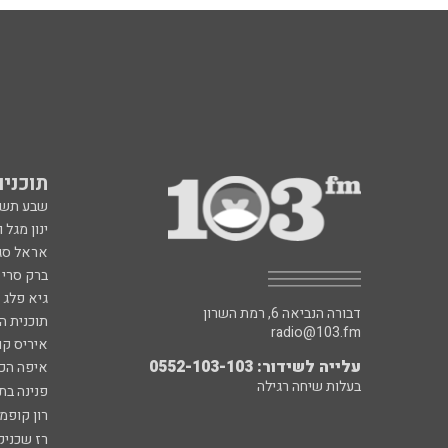
תוכניות fm
שבע תש
ינון מגל 
אראל סג"
ברק סרי 
גיא פלג
דבורה הנביאה 6, רמת השרון
תוכנית ה
radio@103.fm
איריס קו
עלייה לשידור: 0552-103-103
איפה הכ
בעלות שיחה רגילה
פנינה בת
רון קופמ
רז שכניק