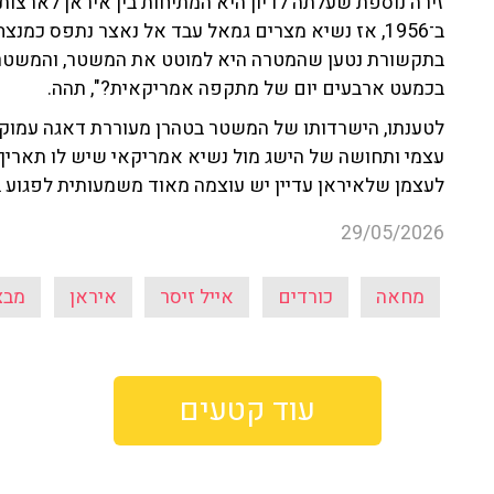
זירה נוספת שעלתה לדיון היא המתיחות בין איראן לארצות
ב־1956, אז נשיא מצרים גמאל עבד אל נאצר נתפס כמ
בתקשורת נטען שהמטרה היא למוטט את המשטר, והמשטר שר
בכמעט ארבעים יום של מתקפה אמריקאית?", תהה.
לטענתו, הישרדותו של המשטר בטהרן מעוררת דאגה עמוקה 
עצמי ותחושה של הישג מול נשיא אמריקאי שיש לו תאריך 
לעצמן שלאיראן עדיין יש עוצמה מאוד משמעותית לפגוע בה
29/05/2026
מחאה
כורדים
אייל זיסר
איראן
מבצ
עוד קטעים