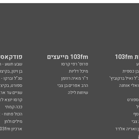
103
103fm מייעצים
פודקאסט
ע
פרופ' רפי קרסו
שבע תשע - 
ובן כספית
מיכל דליות
בן וינון, בקיצו
ל ואיל ברקוביץ'
ד"ר מאיה רוזמן
סג"ל וברקו -
ואלי אוחנה
הרב אפרים בן צבי
ספורט, בקיצו
שיחות לילה
שניים עד ארב
ספורט
קרסו יוצא לא
ל
ככה קמתי
סף
הכול פתוח - א
 צבי
מילים ולחן
ן ואריה אלדד
ארכיון 103fm