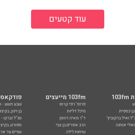
עוד קטעים
103
103fm מייעצים
פודקאסט
ע
פרופ' רפי קרסו
שבע תשע - 
ובן כספית
מיכל דליות
בן וינון, בקיצו
ל ואיל ברקוביץ'
ד"ר מאיה רוזמן
סג"ל וברקו -
ואלי אוחנה
הרב אפרים בן צבי
ספורט, בקיצו
שיחות לילה
שניים עד ארב