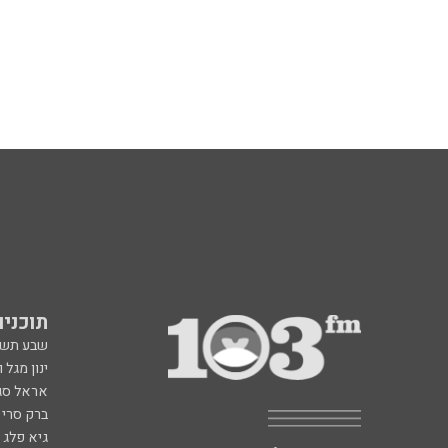
תוכניות fm
שבע תש
ינון מגל 
אראל סג"
ברק סרי 
גיא פלג