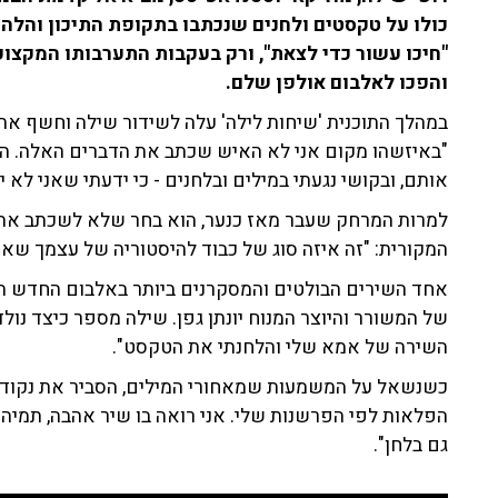
כולו על טקסטים ולחנים שנכתבו בתקופת התיכון והלה
"חיכו עשור כדי לצאת", ורק בעקבות התערבותו המקצועי
והפכו לאלבום אולפן שלם.
במהלך התוכנית 'שיחות לילה' עלה לשידור שילה וחשף את 
"באיזשהו מקום אני לא האיש שכתב את הדברים האלה. הי
אותם, ובקושי נגעתי במילים ובלחנים - כי ידעתי שאני לא יודע ל
למרות המרחק שעבר מאז כנער, הוא בחר שלא לשכתב את ה
המקורית: "זה איזה סוג של כבוד להיסטוריה של עצמך שאנ
אחד השירים הבולטים והמסקרנים ביותר באלבום החדש הוא
של המשורר והיוצר המנוח יונתן גפן. שילה מספר כיצד נול
השירה של אמא שלי והלחנתי את הטקסט".
כשנשאל על המשמעות שמאחורי המילים, הסביר את נקודת 
הפלאות לפי הפרשנות שלי. אני רואה בו שיר אהבה, תמיהה,
גם בלחן".