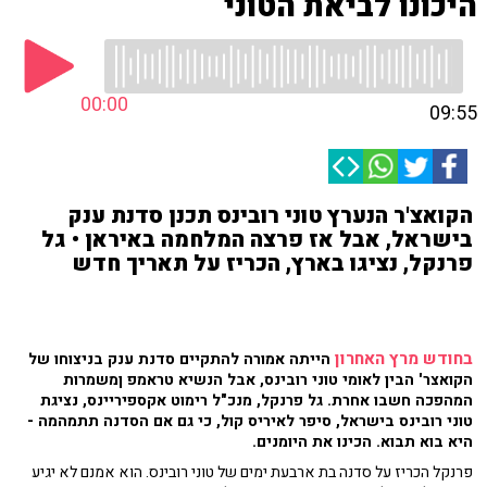
היכונו לביאת הטוני
00:00
09:55
הקואצ'ר הנערץ טוני רובינס תכנן סדנת ענק
בישראל, אבל אז פרצה המלחמה באיראן • גל
פרנקל, נציגו בארץ, הכריז על תאריך חדש
בחודש מרץ האחרון
הייתה אמורה להתקיים סדנת ענק בניצוחו של
הקואצר' הבין לאומי טוני רובינס, אבל הנשיא טראמפ ןמשמרות
המהפכה חשבו אחרת. גל פרנקל, מנכ"ל רימוט אקספיריינס, נציגת
טוני רובינס בישראל, סיפר לאיריס קול, כי גם אם הסדנה תתמהמה -
היא בוא תבוא. הכינו את היומנים.
פרנקל הכריז על סדנה בת ארבעת ימים של טוני רובינס. הוא אמנם לא יגיע