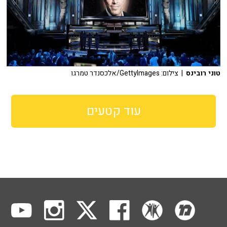
טוני רובינס
| צילום: GettyImages/אלכסנדר טמרגו
עוד קטעים