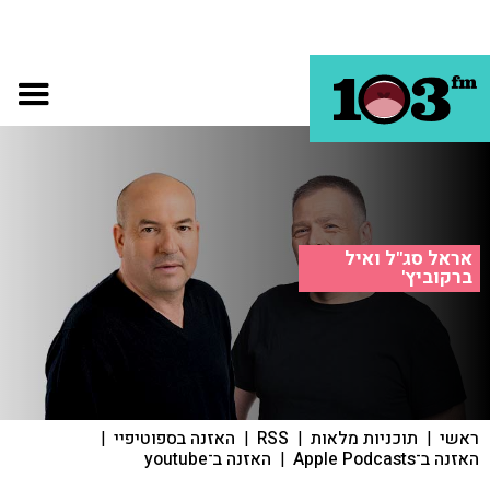
אראל סג"ל ואיל
ברקוביץ'
ראשי
|
תוכניות מלאות
|
RSS
|
האזנה בספוטיפיי
|
האזנה ב־Apple Podcasts
|
האזנה ב־youtube