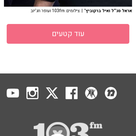
אראל סג''ל ואיל ברקוביץ'
| צילומים: 103fm ועופר חג'יוב
עוד קטעים