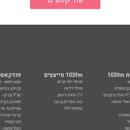
103
103fm מייעצים
פודקאסט
ע
פרופ' רפי קרסו
שבע תשע - 
ובן כספית
מיכל דליות
בן וינון, בקיצו
ל ואיל ברקוביץ'
ד"ר מאיה רוזמן
סג"ל וברקו -
ואלי אוחנה
הרב אפרים בן צבי
ספורט, בקיצו
שיחות לילה
שניים עד ארב
ספורט
קרסו יוצא לא
ל
ככה קמתי
סף
הכול פתוח - א