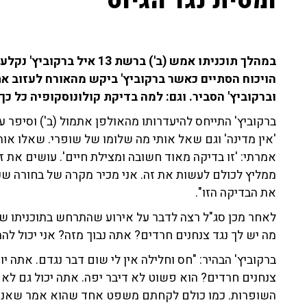
ומסית נגד הגיוס"
במהלך תוכניתו אמש (ב') ברש
הויכוח הסתיים כאשר ברקוביץ' ביקש מהאורח לעזוב את
וברקוביץ' הסביר. וגם: למה בדיקת קולונוסקופיה כל כ
ברקוביץ' התייחס להיעדרותו מהאולפן אתמול (ב') וסיפר 
'אין מדינה' וגם שאל אותי מה שלומו של שופרי. שאלו אות
את הבדיקה הזו".
לאחר מכן סג"ל רצה לדבר על אירוע שהתרחש בתוכניתו של 
מה יש לך נגד צנחנים חרדים? אתה נבוך מזה? אני יכול לה
ברקוביץ' הבהיר: "חס וחלילה אין לי שום דבר נגדם. אתה י
צנחנים חרדים? הוא פשוט לא דיבר יפה. אתה יכול גם לא
השופרות. כמו כולם לקחתם משפט אחד שהוא אמר שאני היית