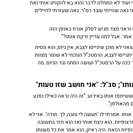
 ועוד לא התחלנו לדבר והוא בא להקניט אותי ואת
י גאה שהייתי עובד רס"ר. גאה שעזרתי לחיילים
 וראוי מצד מגיש לסלק אורח באופן הזה
א אמר. אבל למה עדיין זרקת אותו?".
י לא מוכן שיגייסו לצבא, אין גיוס, הוא מסית
תגייסו לצבא, הרמטכ"ל הנוכחי לא שומר מצוות
 ככה על הרמטכ"ל ועושה הסתה נגד הגיוס. מה
תו"; סג"ל: "אני חושב שזו טעות"
ששיתפו אותו באירוע: "זה היה נראה כאילו נפגע
ם מהאולפן".
ותו. אמרתי לו 'תעשה לי טובה, לך. תודה'. אני לא
רצופיות. הוא ניצח אותי ואז הוא חזר בתשובה
ופיות הזאת. היה ראיון, הוא אמר את כל משנתו