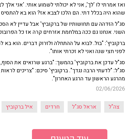
ואז אמרתי לו 'לך', אני לא יכולתי לשמוע אותי. 'אני אלך ל
שהוא היה בכלל דתי. הם הלכו לצבא אז? הוא בא להתסיס ו
סג"ל הזדהה עם תחושותיו של ברקוביץ' אבל עדיין לא הסכ
השני. אנחנו גם ככה במלחמת אזרחים קרה אז כל הפרובוקט
ברקוביץ': "בול. לבוא על ההתחלה ולזרוק דברים. הוא בא 
לפני חצי שנה ואני לא זכרתי אותו".
סג"ל עדכן את ברקוביץ' בהמשך: "ברגע שרואים את הסוף, כו
סג"ל: "לדעתי הרבה נגדך". ברקוביץ' סיכם: "צריכים לראו
מהרגע הראשון עד הרגע האחרון".
02/06/2026
צה"ל
אראל סג"ל
חרדים
איל ברקוביץ
עוד קטעים