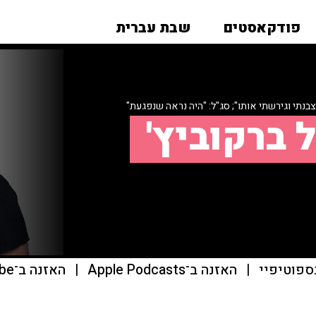
פודקאסטים
שבת עברית
בנתי וגירשתי אותו"; סג"ל: "היה נראה שנפגעת"
 ברקוביץ'
ספוטיפיי
|
האזנה ב־Apple Podcasts
|
האזנה ב־youtube