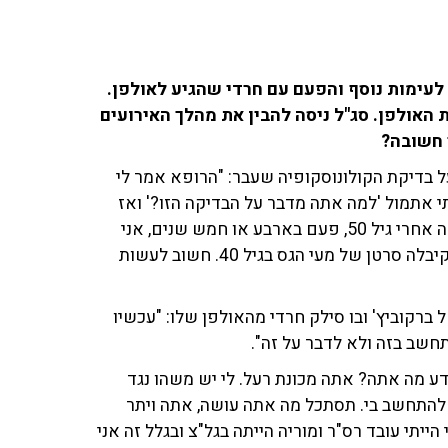
ת 13 איל ברקוביץ' נקלע לעימות נוסף והפעם עם חרדי שהגיע לאולפן.
 האולפן. סג"ל ניסה להבין את מהלך האירועים
ך חשובה?
על בדיקת הקולונוסקופיה שעבר: "הרופא אמר לי
י אתמול 'למה אתה מדבר על הבדיקה הזו?' ואז
אמרתי: 'זו בדיקה מאוד חשובה ומצילת חיים'. עושים את זה אחרי גיל 50, פעם בארבע או חמש שנים, אני
ממליץ לכולם לעשות את זה. אני מכיר מקרה של בחורה שקיבלה סרטן של מעי הגס בגיל 40. חשוב לעשות
ברקוביץ' ובו סילק חרדי מהאולפן שלו: "עכשיו
תחשב בזה ולא לדבר על זה".
ודע מה אתה? אתה מכונת רעל. לי יש משהו נגד
 להתחשב בי. תסתכל מה אתה עושה, אתה ויתר
י עובד רס"ר ומוריה הייתה בגל"צ ובגלל זה אני