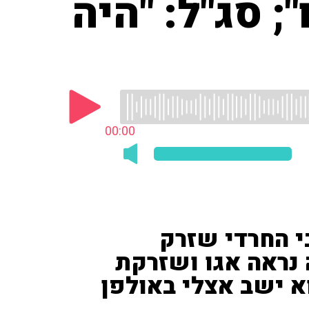
; סג"ל: "היה
00:00
י החרדי שזרק
 נראה אגו ושזרקת
וא ישב אצלי באולפן