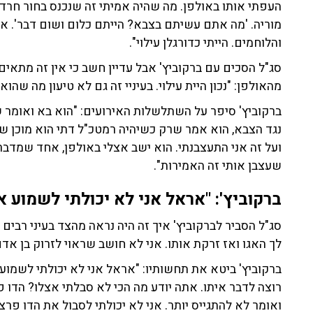
העפתי אותו באולפן. מה שהיה אמיתי זה שנכנס בחור חרדי
מוריה. 'מה אתם עשיתם בצבא? הייתם כלום ושום דבר'. אנ
והלוחמים. הייתי כדורגלן עילוי".
סג"ל הסכים עם ברקוביץ' אבל עדיין חשב כי אין זה מתאים
מהאולפן: "נכון היית עילוי. בעיניי זה גם לא טיעון מה שהו
ברקוביץ' סיפר על השתלשלות האירועים: "הוא בא ואומר שאנ
נגד הצבא, הוא אמר שרק כשיהיה רמטכ"ל דתי הוא מוכן שי
ועל זה אני התעצבנתי. הוא ישב אצלי באולפן, אחד שמדבר
שעצבן אותי זה האמירות".
ברקוביץ': "אראל אני לא יכולתי לשמוע או
סג"ל הסביר לברקוביץ' איך זה היה נראה מהצד בעיני רבים 
לך האגו ואז זרקת אותו. אני לא חושב שראוי לזרוק בן אד
ברקוביץ' ביטא את תחשותיו: "אראל אני לא יכולתי לשמוע א
רוצה לדבר איתו. אתה יודע מה הכי לא סבלתי אצלו? הדו פ
ואומר לא להתגייס יותר. אני לא יכולתי לסבול את הדו פרצ