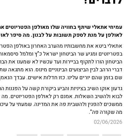
לדברים?
עמיחי אתאלי שיתף בחוויה שלו מאולפן הפטריוטים אתמ
לאולפן על מנת לספק תשובות על לבנון. מה סיפר לאוקו
אתאלי ביטא את מחשבותיו מהערב האחרון באולפן הפטריוט
בפטריוטים ומגיע שר הביטחון ישראל כ"ץ ומלמל סיסמאו
הביטחון הורו לתקוף בביירות ועד עכשיו לא שמענו את הבום
דברי הרהב לבין הביצועים הבינוניים מינוס. הוא מתגאה שת
שם בזמן שהם יורים עלינו. כזו חדלות אישים. עבדך הנאמ
גדעון אוקו השיב בציניות והביע ביקורת קשה על הפגנות
לבוא ולהשיב השאלות. אמנם רק לאולפן הפטריוטים. מה ש
ממשכים להפגין ולהשבית פה את המדינה. שמעתי על עיכוב
מה שקורה פה".
02/06/2026