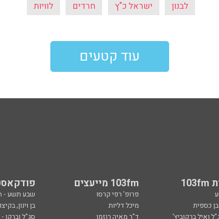
לבנון
ישראל כ"ץ
חרדים
לוויות
עוד קטעים
103
103fm מייעצים
פודקאסט
ע
פרופ' רפי קרסו
שבע תשע - 
ובן כספית
מיכל דליות
בן וינון, בקיצו
ל ואיל ברקוביץ'
ד"ר מאיה רוזמן
סג"ל וברקו -