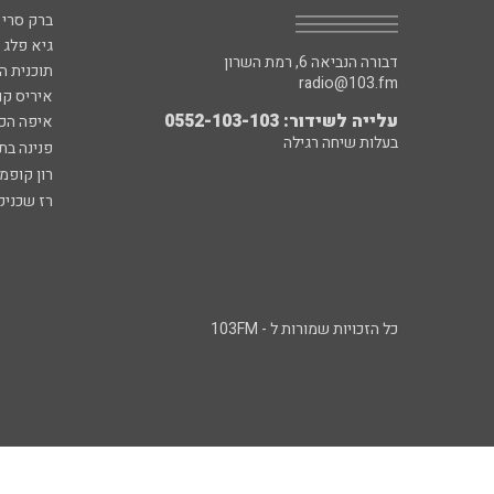
ברק סרי 
גיא פלג
דבורה הנביאה 6, רמת השרון
תוכנית ה
radio@103.fm
איריס קו
עלייה לשידור: 0552-103-103
איפה הכ
בעלות שיחה רגילה
פנינה בת
רון קופמ
רז שכניק
כל הזכויות שמורות ל - 103FM