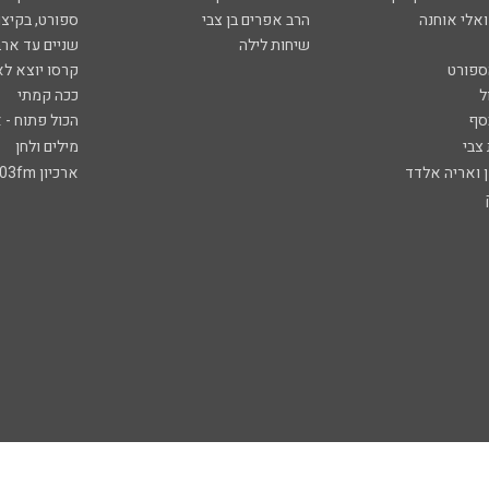
ואלי אוחנה
הרב אפרים בן צבי
ספורט, בקיצו
שיחות לילה
שניים עד ארב
ספורט
קרסו יוצא לא
ל
ככה קמתי
סף
הכול פתוח - א
 צבי
מילים ולחן
ן ואריה אלדד
ארכיון 103fm