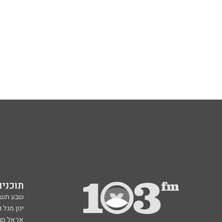
תוכניות fm
שבע תש
ינון מגל 
אראל סג"