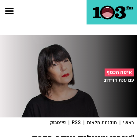
איפה הכסף
עם ענת דוידוב
ראשי
|
תוכניות מלאות
|
RSS
|
פייסבוק