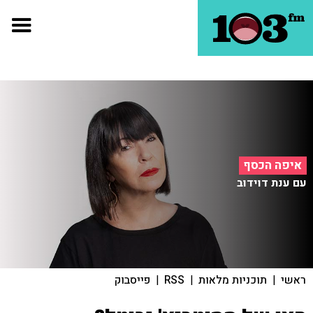
איפה הכסף
עם ענת דוידוב
ראשי
|
תוכניות מלאות
|
RSS
|
פייסבוק