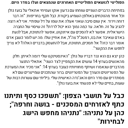
הפוליטי לנושאים הפוליטיים האחרונים שנמצאים ועלו בסדר היום.
בפתיחת הדברים השניים שוחחו עם גדעון אוקו ועמיחי אתאלי על בועז גולן
וכל אחד מהנוכחים באולפן השמיע ביקורת. כבל תקף בחריפות: "זה דבר
דוחה וירוד. אין שום סיבה שאני אעלה את שמו על דל שפתיי. אני לא רוצה
להגיב על זה. חלאה. עד כמה נמוך הוא יכול לרדת? זה שיסוי של החברה
הישראלית. אפשר לא להסכים עם איזנקוט, אפשר להתווכח, אבל לגעת
באדם שאיבד את בנו, רמטכ"ל צה"ל, את אחיין שלו. מה יש לומר כשבן אדם
אומר דבר כזה? אל תסכים, תתווכח, אבל להתעסק בדברים האלה? לא צריך
לחפש את ההקשר".
כהן יצא גם הוא נגד דבריו של גולן: "האינסטינקט שלי דומה לאיתן. חלק
מהאנשים בערוץ 14 עושים את הקמפיין לצד השני". אתאלי התנער
מהדברים שנאמרו ושיתף מחוויותיו כעובד בערוץ 14: "אני מכיר את המערכת
של הפטריוטים והעורך של הפטריוטים. ברור שהתכנים שמייצרים שם לא
מסתדרים עם סדר היום והאג'נדה האישית שלי. ביליתי שם עשרות רבות של
שעות, בחיים שלי לא פגשתי את בועז גולן".
כבל על תושבי הצפון: "תשפכו כסף ותיתנו
כתף לאזרחים המסכנים - בושה וחרפה";
כהן על נתניהו: "נתניהו מחפש הישג
לבחירות"