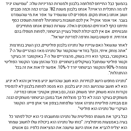
בהמשך כבל התייחס למלחמה בלבנון ולמטרות המדיניות שלה: "שמישהו יגיד
לנו מה התכלית הראויה? אנחנו בלבנון משנת 82'. עברנו כמה וכמה סבבים
ושוב אנחנו באותו מקום. מספרים לנו שנשמיד עד אפר את מי שהשמדנו
בעבר. אני אומר אוקיי? אין לכם תשובות ביטחוניות? לפחות תשפכו כסף
ותיתנו כתף לאזרחים המסכנים האלה. עשרות כשנים אנחנו מתחייבים
ומבטיחים. אם אין לכם יכולת לטפל בעניין הביטחוני, לפחות תטפלו בהם
אזרחית. זו פשוט בושה וחרפה למדינת ישראל".
לאחר שנשאל האם ענייניו של נתניהו בלבנון פוליטיים, כהן השיב בנחרצות:
"אתה צוחק איתי, נכון? בוודאי שהוקטור של נתניהו מאז הצהריים של ה-7
באוקטובר, בבוקר הוא היה בשוק, מהצהריים של ה-7 באוקטובר זה בעיקר
וקטור פוליטי שמתובל בשיקולים ביטחוניים. ככל שהזמן עובר הוקטור הפוליטי
צומח ל-90% והוקטור הביטחוני יורד ל-10%. אפשר לראות את זה בכל
ההתנהלות".
"נתניהו מחפש הישג לבחירות. הוא חשב שההישג יגיע מאיראן והוא לא יגיע.
הוא לא חושב שההישג הזה יגיע בלבנון. הוא מנסה לפחות בלבנון לא להפסיד
נקודות והוא משחק יותר משחק הגנה, גם באופן אקטיבי אנחנו כמדינה
משחקים בעיקר הגנה לא כל כך מוצלחת אבל במובן הביטחוני משחקים הגנה
וגם מבחינה פוליטית נתניהו אומר שלפחות בצפון אני אתן פייט. הוקטור
העיקרי של נתניהו הוא פוליטי".
כבל ביקר את משנתו הפוליטית של נתניהו ומחשבתו כי הוא יכול לפתור כל
בעיה באמצעות מניפולציה: "כוחו של נתניהו הוא ביכולת שלו לחשוב שמחר
הוא יצליח להביא את אותו הישג שישנה את המציאות כלפיו. גם אנשים