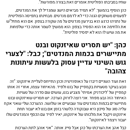
שחיו בסביבתו הפוליטית אומרים זאת בצורה מפורשת".
כהן הוסיף בהמשך: "לא תמיד מביאים הישג שמגדיל לך את המנדטים,
לפעמים משחקים הגנה כדי לא לדמם מנדטים. מבחינתו בתפיסה הפוליטית
של נתניהו כרגע הוא בגירעון מנדטים על מה שקורה בצפון. אם הוא מחזל"ש
את הלחימה אז הוא הפסיד בצפון. הוא ממשיך לשמר אותה כדי שלפחות
את מה שיש לו הוא לא יפסיד פוליטית".
כהן: "יש תסריט שאיזנקוט ובנט
מתיישרים בכמות המנדטים"; כבל: "לצערי
גוש השינוי עדיין עסוק בלעשות עיתונות
צהובה"
זאת ועוד השניים דיברו על האופוזיציה וכהן התייחס לעליית איזנקוט: "זה
נובע בעיקר מטעויות בקמפיין של בנט ולפיד. מהאיחוד עצמו, אחרי זה אותו
קמפיין של 'ליכודניק אמיתי' מצביע בנט, עושים שם סדרה של טעויות.
האיחוד הזה נבע מפחד. אני רוצה לזרוק הערכה. יש תסריט שאיזנקוט ובנט
מתיישרים בכמות המנדטים עוד שבועיים או שלושה. ההערכה שלי שאני אקח
עליה סוג של סיכון היא שבנקודה כלשהי בזמן אם בנט לא יעבור תחת
איזנקוט ויקבל את מלכותו של איזנקוט, יאיר לפיד עם הכסף והמנדטים שלו
יעבור ויצמד לאיזנקוט".
כבל אהב את הערכתו של כהן אבל סייג אותה: "אני אוהב לתת הערכות