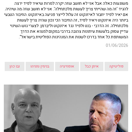
משוגעות כאלה אבל אני לא חושב שזה יקרה למרות שיאיר לפיד ירצה
להגיד 'זה מה שהייתי צריך לעשות מלכתחילה'. אני לא חושב שזה מה שיהיה.
אם יאיר לפיד יחבור לאיזנקוט זה עלול לייצר פגיעה באיזנקוט. החיבור הטבעי
ביותר היה איזנקוט ויאיר לפיד, זה החיבור הכי נכון שהיה צריך לעשות
מלכתחילה. זה הדרבי - בנט ולפיד נגד איזנקוט וליברמן. לצערי גוש השינוי
עדיין עסוק בלעשות עיתונות צהובה בדרבי במקום למצוא את הדרך
המשותפת כל אחד בדרכו לשנות את המנהיגות הפוליטית בישראל".
01/06/2026
פוליטיקה
איתן כבל
אופוזיציה
בנימין נתניהו
נבו כהן