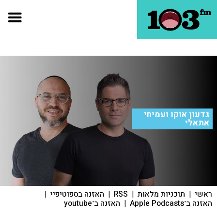
גדעון אוקו ועמיחי
אתאלי
ראשי
|
תוכניות מלאות
|
RSS
|
האזנה בספוטיפיי
|
האזנה ב־Apple Podcasts
|
האזנה ב־youtube