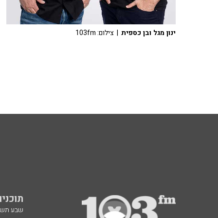
ינון מגל ובן כספית
| צילום: 103fm
תוכניות fm
שבע תש