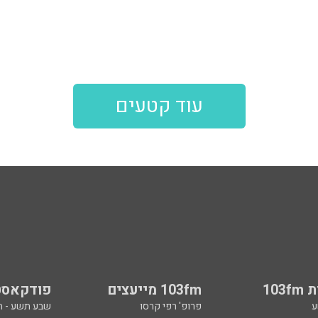
עוד קטעים
103
103fm מייעצים
פודקאסט
ע
פרופ' רפי קרסו
שבע תשע - 