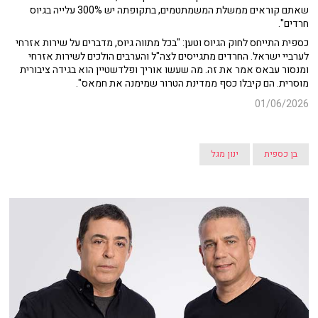
שאתם קוראים ממשלת המשמתטמים, בתקופתה יש 300% עלייה בגיוס
חרדים".
כספית התייחס לחוק הגיוס וטען: "בכל מתווה גיוס, מדברים על שירות אזרחי
לערביי ישראל. החרדים מתגייסים לצה"ל והערבים הולכים לשירות אזרחי
ומנסור עבאס אמר את זה. מה שעשו אוריך ופלדשטיין הוא בגידה ציבורית
מוסרית. הם קיבלו כסף ממדינת הטרור שמימנה את חמאס".
01/06/2026
בן כספית
ינון מגל