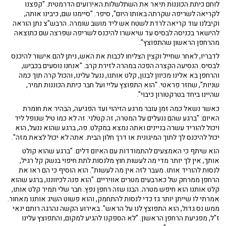
לוחם כיתת הכוננות תיאר את השתלשלות האירועים הדרמטית. "קפצנו
לקריאה לשריפה שקרתה באותו היום", סיפר. "סיימנו שם, כיבינו אותה,
וקיבלנו עוד קריאה לרדת לשטח אש ליד מושב שומרה. הרבש"צ נתן הוראה
להישאר בכניסה לבסיס עד שיאשרו להיכנס לשריפה שפרצה שם כתוצאה
מהרחפן הראשון שהתפוצץ".
לדבריו, לאחר שחייל וקצין הצליחו לכבות את האש, ניתן להם אישור להיכנס
לבסיס. הנסיעה הקצרה הפכה במהרה לזירת קרב. "אנחנו נוסעים בכביש,
והרחפן בא אלינו מכיוון לבנון, קלט אותנו, ננעל עלינו, והכול קרה תוך כמה
שניות", שחזר פראטי. "הוא התפוצץ עליי ועל חבר כיתת הכוננות תמיר,
שהיינו ביחד בטרקטורון כיבוי".
כאשר נשאל כמה זמן עובר מרגע הזיהוי ועד הפגיעה, הבהיר את חומרת
האיום: "ברגע שהם ננעלים על המטרה, זה קטלני. זה לא כמו טיל שנופל ליד
ויכול להוריד עשרה בניינים ואתה נמצא במקלט. פה, ברגע שהוא ננעל, הוא
יכול להיכנס לך לתוך המיגונית או דרך חלון הבית. אתה לא יכול לצאת מזה".
הוא שיתף כי האמצעים להתמודדות עם האיום דלים. "ברגע שהוא קולט
אותך, אין לך יותר מדי מה לעשות חוץ מלנסות לתת חיפוי בנשק קל רגיל,
לנסות להוריד אותו. מעבר לזה אין מה לעשות". הוא הוסיף כי הם ראו את
הרחפן ממרחק של כארבעים מטרים אוויריים. "הוא פנה לכיווננו, ברגע שהוא
קלט אותנו הוא חיפש מטרה. הבנו שזה רחפן נפץ. חבר שלי תמיר קלט אותו,
אמרתי לו שייתן יותר גז כדי לנסות להתחמק, והוא פשוט השיג אותנו מאחור.
ממש נס גדול, הוא התפוצץ לנו על הראש". באירוע הקשה נהרגה רותם ינאי
ז"ל, מפגיעת הרחפן הראשון. "לא הספקנו להגיע למקום, והתפוצץ עלינו