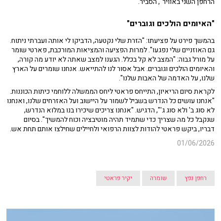
הרחפן השני באוויר", הסביר.
"האיומים הולכים וגוברים"
בהמשך פירט על פציעתו: "הזרת שלי נקטעה, הדביקו לי אותה ועברתי ניתוח.
גם האוזניים שלי נפגעו". למרות הפציעה והמציאות המורכבת, פארטי שומר
על מורל גבוה: "המצב לא קל בכלל. הגענו למצב שאתה לא יודע מה קורה,
והאיומים הולכים וגוברים. אבל אסור לנו להתייאש. אנחנו שומרים על הארץ
שלנו, על האדמה של האבות שלנו".
לקראת סיום הריאיון, התייחס פראטי ליחס הממשלה ללוחמי כיתות הכוננות.
"אנחנו עושים כל הנדרש בשביל לשמור על היישוב ועל האזרחים שלנו, ואנחנו
לא סוג ב' ולא סוג ג'", הדגיש. "אנחנו צריכים שיכירו בנו במלוא הנדרש,
שנקבל כל מה שצריך כדי שתמיד תהיה מוטיבציה וכוח להמשיך". בסיום
דבריו, ביקש פראטי להודות לצוות הרפואי ולחיילים שחילצו אותם תחת אש.
01/06/2026
רחפן נפץ
שומרה
יקיר פראטי