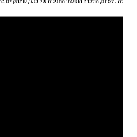
זה". לסיום, הוזכרה הופעתו החגיגית של כנען, שתתקיים בהיכל הת