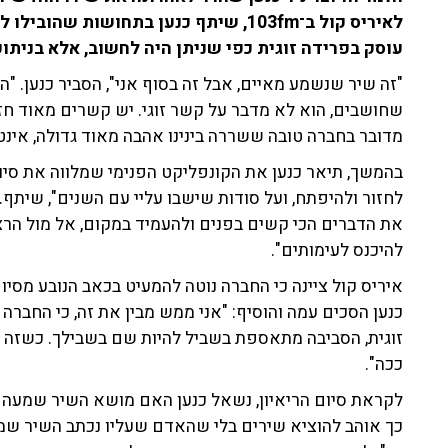
לאיריס קול ב־103fm, שיתף כנען בתחושות
עוסק בפרידה זוגית כפי שניתן היה לחשוב, אלא בניתו
"זה שיר שנשמע מאיים, אבל זה בסוף אני", הסביר כנען. "
שחושבים, הוא לא מדבר על קשר זוגי. יש קשרים מאוד חזק
מדובר בחברה טובה ששררה בינינו אהבה מאוד גדולה, אינט
בהמשך, תיאר כנען את הקונפליקט הפנימי שמלווה את ס
לחזור ולהיפתח, ועל סודות שישבו עליי עם השנים", שיתף. 
את הדברים הכי קשים בפנים ולהעמיד במקום, אל מול הרצו
להיכנס לעימותים".
איריס קול ציינה כי החברה נוטה להמעיט בכאב הנובע מסי
כנען הסכים עמה והוסיף: "אני ממש מבין את זה, כי החבר
זוגית, הסביבה מתאספת בשביל להיות שם בשבילך. כשזה 
ככה".
לקראת סיום הריאיון, נשאל כנען האם מושא השיר שמעה א
כך אוהב להוציא שירים בלי שהאדם שעליו נכתב השיר ש