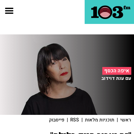
איפה הכסף
עם ענת דוידוב
ראשי
|
תוכניות מלאות
|
RSS
|
פייסבוק