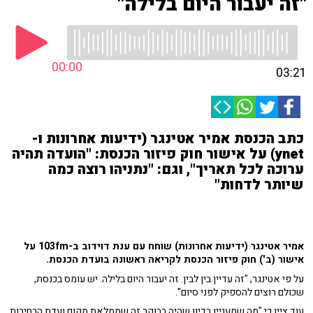
"זה יעבור היום בלילה"
00:00
03:21
כתב הכנסת אמיר אטינגר (ידיעות אחרונות ו-
ynet) על אישור חוק פיזור הכנסת: "הועדה תהיה
ערוכה לכל תאריך", וגם: "נתניהו רוצה כמה
שיותר לדחות"
אמיר אטינגר (ידיעות אחרונות) שוחח עם ענת דוידוב ב-103fm על
אישור (ב') חוק פיזור הכנסת לקריאה ראשונה בועדת הכנסת.
על פי אטינגר, "זה עדיין בין לבין. זה יעבור היום בלילה. יש עומס בכנסת,
שכולם רוצים להספיק לפני סיום".
עוד ציין כי "מה שמעניין בדיון שהיה בבוקר זה שממלאת מקום ועדת הבחירות