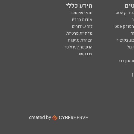
ים
מידע כללי
הפודקאסט
תנאי שימוש
ר
אודות הרדיו
 הפודקאסט
לוח שידורים
ר
מדיניות פרטיות
ע, בקיצור
הצהרת נגישות
כול
הרשמה לניוזלטר
צרו קשר
מנון רגב
created by
CYBER
SERVE