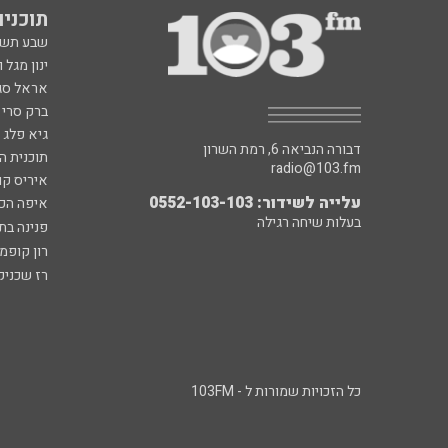
תוכניות fm
שבע תש
ינון מגל 
אראל סג"
ברק סרי 
גיא פלג
דבורה הנביאה 6, רמת השרון
תוכנית ה
radio@103.fm
איריס קו
עלייה לשידור: 0552-103-103
איפה הכ
בעלות שיחה רגילה
פנינה בת
רון קופמ
רז שכניק
כל הזכויות שמורות ל - 103FM