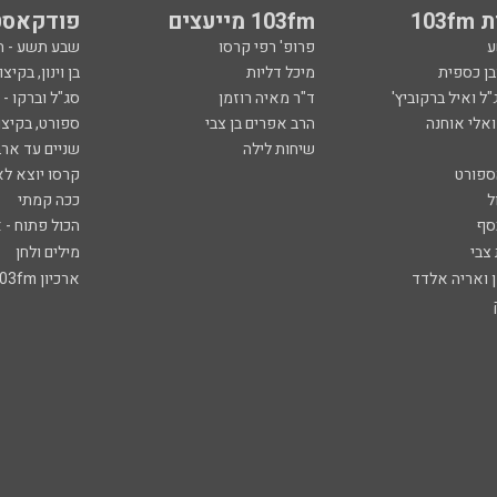
103
103fm מייעצים
פודקאסט
ע
פרופ' רפי קרסו
שבע תשע - 
ובן כספית
מיכל דליות
בן וינון, בקיצו
ל ואיל ברקוביץ'
ד"ר מאיה רוזמן
סג"ל וברקו -
ואלי אוחנה
הרב אפרים בן צבי
ספורט, בקיצו
שיחות לילה
שניים עד ארב
ספורט
קרסו יוצא לא
ל
ככה קמתי
סף
הכול פתוח - א
 צבי
מילים ולחן
ן ואריה אלדד
ארכיון 103fm