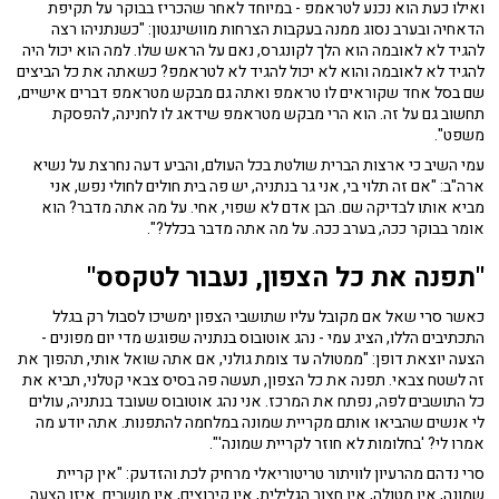
ואילו כעת הוא נכנע לטראמפ - במיוחד לאחר שהכריז בבוקר על תקיפת
הדאחיה ובערב נסוג ממנה בעקבות הצרחות מוושינגטון: "כשנתניהו רצה
להגיד לא לאובמה הוא הלך לקונגרס, נאם על הראש שלו. למה הוא יכול היה
להגיד לא לאובמה והוא לא יכול להגיד לא לטראמפ? כשאתה את כל הביצים
שם בסל אחד שקוראים לו טראמפ ואתה גם מבקש מטראמפ דברים אישיים,
תחשוב גם על זה. הוא הרי מבקש מטראמפ שידאג לו לחנינה, להפסקת
משפט".
עמי השיב כי ארצות הברית שולטת בכל העולם, והביע דעה נחרצת על נשיא
ארה"ב: "אם זה תלוי בי, אני גר בנתניה, יש פה בית חולים לחולי נפש, אני
מביא אותו לבדיקה שם. הבן אדם לא שפוי, אחי. על מה אתה מדבר? הוא
אומר בבוקר ככה, בערב ככה. על מה אתה מדבר בכלל?".
"תפנה את כל הצפון, נעבור לטקסס"
כאשר סרי שאל אם מקובל עליו שתושבי הצפון ימשיכו לסבול רק בגלל
התכתיבים הללו, הציג עמי - נהג אוטובוס בנתניה שפוגש מדי יום מפונים -
הצעה יוצאת דופן: "ממטולה עד צומת גולני, אם אתה שואל אותי, תהפוך את
זה לשטח צבאי. תפנה את כל הצפון, תעשה פה בסיס צבאי קטלני, תביא את
כל התושבים לפה, נפתח את המרכז. אני נהג אוטובוס שעובד בנתניה, עולים
לי אנשים שהביאו אותם מקריית שמונה במלחמה להתפנות. אתה יודע מה
אמרו לי? 'בחלומות לא חוזר לקריית שמונה'".
סרי נדהם מהרעיון לוויתור טריטוריאלי מרחיק לכת והזדעק: "אין קריית
שמונה, אין מטולה, אין חצור הגלילית, אין קיבוצים, אין מושבים. איזו הצעה