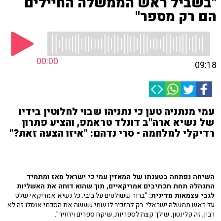
"בשביל ראש הממשלה החיילים
הם רק מספר"
00:00
09:18
עמי מנתניה טען כי נתניהו שבוי לחלוטין בידיו
של נשיא ארה"ב דונלד טראמפ, והציע פתרון
רדיקלי למלחמה • סרי נדהם: "איזו הצעה זאת?"
השיחה נפתחה בטענתו של המאזין עמי כי ישראל מאז ומתמיד
התנהלה תחת תכתיבים אמריקאיים, תוך שהוא דוחה את האשליות
לגבי עצמאות מדינית:
"ברור ששולטים על ביבי. כל נשיא אמריקאי שלט
על ראש ממשלה ישראלי. רק להזכיר לו שמי שעשה את הסכמי אוסלו זה לא
רבין, זה קלינטון. שילך קצת לספריות, שיקח ספרים ויחזיר".