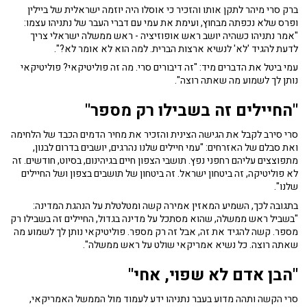
ברק סרי מיהר לתקן אותו והזכיר כי אוסלו היה יוזמה ישראלית של ביילין
ופרס שלא נכפתה מבחוץ, ועימת את עמי עם דברי העבר של נתניהו עצמו:
"אמר נתניהו כשהיה יושב ראש אופוזיציה - ראש ממשלה ישראלי צריך
לדעת להגיד 'לא' לנשיא ארצות הברית. למה הוא לא אומר לא?".
עמי ביטל את הדברים מיד: "זה דיבורים סרי. מה זה פוליטיקאי? פוליטיקאי
נותן לך לשמוע מה שאתה רוצה".
"החיילים זה בשבילו רק מספר"
סרי סירב לקבל את הגישה הצינית והזכיר את מחיר הדמים הכבד של הלחימה
ואת סבלם של האזרחים: "עמי חיילים שלנו נהרגים, יושבים בדרום לבנון,
מתפוצצים עליהם רחפני נפץ. תושבי הצפון חיים בגיהינום, בסיוט, חודשים. זה
לא פוליטיקה, זה ביטחון ישראל. זה ביטחון של תושבים בצפון ושל החיילים
שלנו".
בתגובה לכך, השמיע המאזין אמירה קשה ומטלטלת על הנהגת המדינה:
"בשביל ראש ממשלה, שהוא מסתכל על מדינה בגדול, החיילים זה בשבילו רק
מספר. קשה להגיד את זה, אבל זה רק מספר. פוליטיקאי נותן לך לשמוע מה
שאתה רוצה. כל נשיא אמריקאי שולט על ראש ממשלה".
"הבן אדם לא שפוי, אחי"
סרי הקשה ותהה מדוע בעבר נתניהו ידע לעמוד מול הממשל האמריקאי,