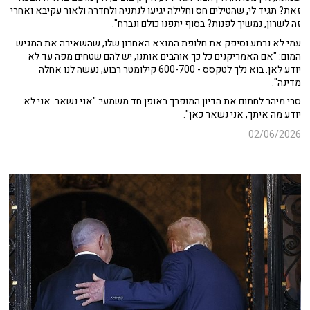
זאת? תגיד לי, שהטילים חס וחלילה יגיעו לנתניה ולחדרה ולאור עקיבא ואחרי
זה לשרון, נמשיך לפנות? בסוף יתפנו כולם ונברח".
עמי לא נרתע וסיפק את חלופת המוצא האחרון שלו, שהשאירה את המגיש
המום: "אם האמריקנים כל כך אוהבים אותנו, יש להם שטחים מפה עד לא
יודע לאן. בוא נלך לטקסס - 600-700 קילומטר רבוע, נעשה לנו אחלה
מדינה".
סרי מיהר לחתום את הדיון המופרך באופן חד משמעי: "אני נשאר. אני לא
יודע מה איתך, אני נשאר כאן".
02/06/2026