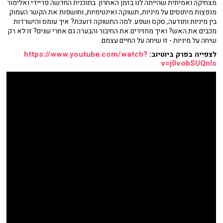
מצחיקה ואמיתית שהייתה לנו בזמן האחרון. בתוכנית החדשה פריידי ואלימור
מנפצות מיתוסים על מיניות, תשוקה ואינטימיות, וחושפות את הקשר העמוק
בין מיניות ותודעה, סקס ושפע. למה התשוקה דועכת? איך עומס והישרדות
מכבים את האש? ואיך מחזירים את החיבור והבערה גם אחרי שנים? זו לא רק
שיחה על מיניות - זו שיחה על החיים עצמם.
https://www.youtube.com/watch?
לצפייה בפרק ביוטיוב:
v=j0vobSUQnls