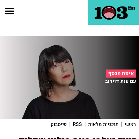
איפה הכסף
עם ענת דוידוב
ראשי
|
תוכניות מלאות
|
RSS
|
פייסבוק