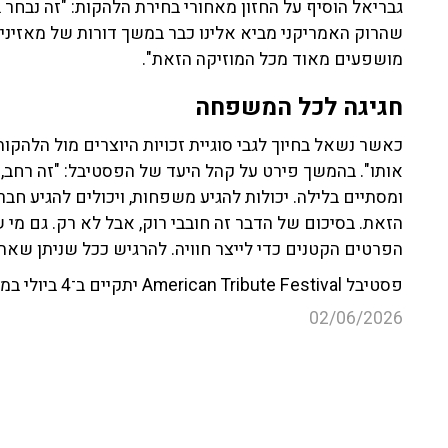
גבריאל הוסיף על החזון מאחורי בחירת הלהקות: "זה נבחר
שהרוק האמריקני מביא אלינו כבר במשך דורות של מאזינים.
מושפעים מאוד מכל המוזיקה הזאת".
חגיגה לכל המשפחה
כאשר נשאל בחיוך לגבי סוגיית זכויות היוצרים מול הלהקו
אותו". בהמשך פירט על קהל היעד של הפסטיבל: "זה רחב,
ומסתיים בלילה. יכולות להגיע משפחות, ויכולים להגיע חבר
הזאת. בסיכום של הדבר זה חובבי רוק, אבל לא רק. גם מי
הפרטים הקטנים כדי לייצר חוויה. להרגיש ככל שניתן שאת
פסטיבל American Tribute Festival יתקיים ב־4 ביולי במתחם הדוב הירוק בהוד השרון.
02/06/2026