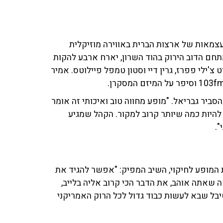
העצמאות של ארצות הברית באווירה מוזיקלית
 המחווה האמריקני, שיתקיים ב־4 ביולי במתחם הדוב הירוק בהוד השרון, יארח ארבע להקות
'ילי פפרז, גרין דיי וסטון טמפל פיילוטס. אמיר
סביר גבריאל. "מופע מחווה טוב ואיכותי זה אומר
היות כמה שיותר קרוב למקור. הקהל שמגיע
.
 המופע לחיקוי, השיב המפיק: "אפשר להגיד את
ה שאתה אוהב, את הדבר הכי קרוב אליה בלייב,
בל שבא לעשות כבוד גדול לכל הרוק האמריקני