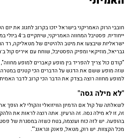
האמיתי"
חובבי הרוק האמריקני בישראל יזכו בקרוב לחגוג את יום 
ייחודית. פסטיבל
ישראליות שיבצעו את מיטב הלהיטים של מטאליקה, רד הוט צ
גבריאל, מוזיקאי ומפיק הפסטיבל, שוחח עם איריס קול ב־103fm וסיפר על המיזם המסקרן.
"קודם כול צריך להפריד בין מופע קאברים למופע מחווה", ה
שזה מופע ששם את הדגש על הדברים הכי קטנים במטרה ל
למופע מחווה רוצה בצדק את הדבר הכי קרוב לדבר האמיתי"
"לא מילה גסה"
לשאלתה של קול אם הדמיון הוויזואלי והקולי לא הופך את
זה, זו לא מילה גסה. זה הרעיון. אתה רוצה לראות את הלהק
בהופעה. יש לזה כוח ועוצמה, בטח כשזה במסגרת של פסטי
מכל הקצוות. יש רוק, מטאל, פאנק וגראנג'".