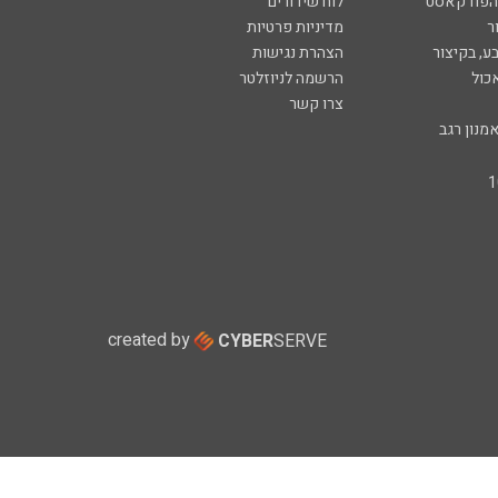
 הפודקאסט
לוח שידורים
ר
מדיניות פרטיות
ע, בקיצור
הצהרת נגישות
כול
הרשמה לניוזלטר
צרו קשר
מנון רגב
created by
CYBER
SERVE