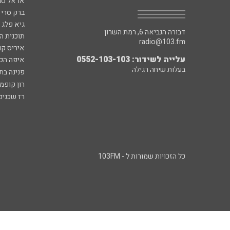
אראל סג"
ברק סרי 
גיא פלג
דבורה הנביאה 6, רמת השרון
תוכנית ה
radio@103.fm
איריס קו
עלייה לשידור: 0552-103-103
איפה הכ
בעלות שיחה רגילה
פנינה בת
רון קופמ
רז שכניק
כל הזכויות שמורות ל - 103FM