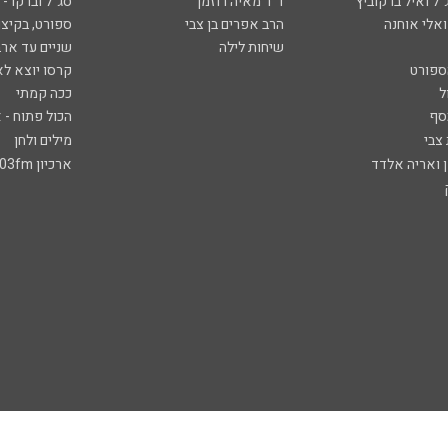
ל ואיל ברקוביץ'
ד"ר מאיה רוזמן
סג"ל וברקו -
ואלי אוחנה
הרב אפרים בן צבי
ספורט, בקיצו
שיחות לילה
שניים עד ארב
ספורט
קרסו יוצא לא
ל
ככה קמתי
סף
הכול פתוח - א
 צבי
מילים ולחן
ן ואריה אלדד
ארכיון 103fm