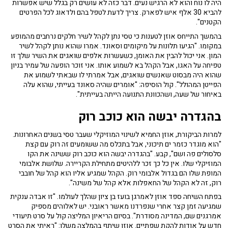
היה לו נוח והוא לא הרגיש נעים. דבר כזה לא עושים רק בגלל שיש אפשרות
להביא 30 אלף איש לפארק. צריך לדעת לטפל בהם ולדאוג לכל הפרטים
הקטנים".
בהמשך התייחס אוזן לטענות כי טסי נתן לקהל לשיר חלקים נרחבים מהמופע
במקומו. "הגיעו תלונות על מיקומים וסאונד. אמרו שהוא נותן לקהל לשיר
המון. אני יכול להבין את האומן, כשעשרות אלפים שואגים את השיר שלך זו
טפיחה על האגו, אבל הקהל בא לשמוע אותו. אני זוכר הופעה של עמיר בניון
שהוא היה מבסוט שאנשים שואגים, אבל אמרתי לו שבאתי לשמוע את
הפייטן המהולל". קול הוסיפה: "אומרים שהיה סאונד בעייתי, שהוא עלה
באיחור של שעה, ושהכוונת התנועה הייתה בעייתית".
בהגדרה יבשה הוא כוכב רוק
למרות הביקורת, אוזן החמיא לשינוי המוזיקלי שעבר טסי בשנים האחרונות.
"הוא מוגדר כזמר ים תיכוני, אבל בתכלס מה ששומעים זה רוק עם קצת
סלסולים פה ושם", קבע. "בהגדרה יבשה הוא כוכב רוק ששינה את הקו
המוזיקלי שלו. אין כל כך זכר ללהיטים מתחילת הקריירה. שלושת אלבומי
המופת שלו הם בגדול אלבומי רוק. הקהל שמגיע אליו הוא קהל של חובבי
רוק, זה לא הקהל של החאפלות אלא קהל של משינה".
בפתח השיחה ספד אוזן לאמרגן בועז בן ציון שהלך לעולמו. "זו אבדה ענקית
שמגיעה זמן קצר אחרי שנפרדנו מאשר ראובני. יש לאלוהים מספיק
אמרגנים שם, המדינה מסודרת". בסיום הריאיון המליצה קול על סרט תיעודי
חדש על אודות להקת שפתיים. אוזן שיתף בהמלצה משלו: "ראיתי את הסרט