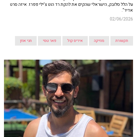
על הלל סלובק, הישראלי שהקים את להקת רד הוט צ'ילי פפרז. איזה סרט
אדיר".
02/06/2026
תקשורת
מוזיקה
איריס קול
פאר טסי
חגי אוזן