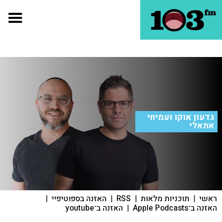
גדעון אוקו ועמיחי
אתאלי
ראשי
|
תוכניות מלאות
|
RSS
|
האזנה בספוטיפיי
|
האזנה ב־Apple Podcasts
|
האזנה ב־youtube