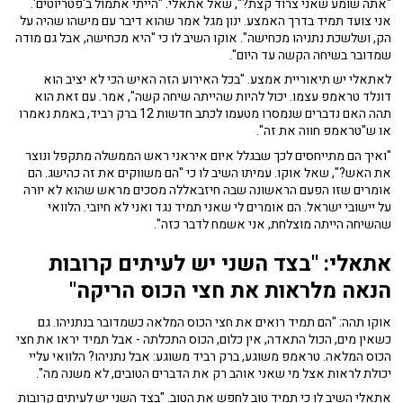
"אתה שומע שאני צרוד קצת?", שאל אתאלי. "הייתי אתמול ב'פטריוטים'.
אני צועד תמיד בדרך האמצע. ינון מגל אמר שהוא דיבר עם מישהו שהיה על
הק, ושלשכת נתניהו מכחישה". אוקו השיב לו כי "היא מכחישה, אבל גם מודה
שמדובר בשיחה הקשה עד היום".
לאתאלי יש תיאוריית אמצע. "בכל האירוע הזה האיש הכי לא יציב הוא
דונלד טראמפ עצמו. יכול להיות שהייתה שיחה קשה", אמר. עם זאת הוא
תהה האם נדברים שנמסרו מטעמו לכתב חדשות 12 ברק רביד, באמת נאמרו
או ש"טראמפ חווה את זה".
"ואיך הם מתייחסים לכך שבגלל איום איראני ראש הממשלה מתקפל ונוצר
את האש?", שאל אוקו. עמיתו השיב לו כי "הם משווקים את זה כהישג. הם
אומרים שזו הפעם הראשונה שבה חיזבאללה מסכים מראש שהוא לא יורה
על יישובי ישראל. הם אומרים לי שאני תמיד נגד ואני לא חיובי. הלוואי
שהשיחה הייתה מוצלחת, אני אשמח לדבר כזה".
אתאלי: "
בצד השני יש לעיתים קרובות
הנאה מלראות את חצי הכוס הריקה"
אוקו תהה: "הם תמיד רואים את חצי הכוס המלאה כשמדובר בנתניהו. גם
כשאין מים, הכול התאדה, אין כלום, הכוס התכלתה - אבל תמיד יראו את חצי
הכוס המלאה. טראמפ משוגע, ברק רביד משוגע: אבל נתניהו? הלוואי עליי
יכולת לראות אצל מי שאני אוהב רק את הדברים הטובים, לא משנה מה".
אתאלי השיב לו כי תמיד טוב לחפש את הטוב. "בצד השני יש לעיתים קרובות