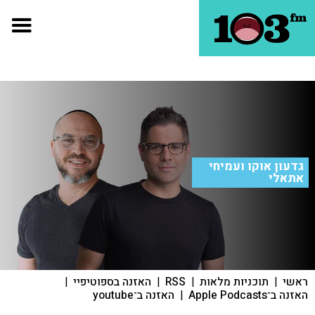
גדעון אוקו ועמיחי
אתאלי
ראשי
|
תוכניות מלאות
|
RSS
|
האזנה בספוטיפיי
|
האזנה ב־Apple Podcasts
|
האזנה ב־youtube