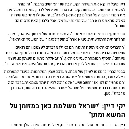
דיין קיבל דווקא את השיחה הקשה בין שני האישים בהבנה. "זה קורה
לפעמים. אני חושב ששיחות קשות, בטח בנושא של לבנון, שאנחנו משלמים
את המחיר הגבוה על המו"מ בין איראן לארה"ב, זה אפילו מתקבש שיחות
כאלה. טראמפ הוא חבר של מדינת ישראל, אבל בלבנון האינטרסים הם
שונים".
סבטי תקף בחריפות את טראמפ: "זה מעביר מסר של ניצחון איראני, בזירה
המלחמתית והתודעתית. נשיא ארה"ב הופך לסנגור של המשטר האיראני".
"ההיבריס האיראני תופח ותופח. הם כאילו מדברים לעצמם, והם רואים
שארצות הברית עוצרת את ישראל, גוערת בה ולא נותנת הם לתקוף את בבת
עיניהם", הוסיף המומחה לענייני איראן. "חיזבאללה פתאום השתקמו, ויוצא
שהם גם פיצלו בין ישראל לבין ארצות הברית, זה סוג של הישג איראני אדיר".
סבטי הבחין כי נכנסו לעידן של מב"ם, מערכה שבין המלחמות. בניגוד למערכות
כאלה בעבר, הפעם מי שמוביל את אותה במערכה הם דווקא איראן ושלוחיה.
"הם מחזירים לנו, אני חושב שישראל צריכה להיות יותר עצמאית בדבר הזה
עם פחות דברנות. שמעתי על ישראל אחרת שהייתה קודם עושה, ואחר כך
מדברת", טען.
יקי דיין: "
ישראל משלמת כאן במזומן על
המשא ומתן"
דיין הזכיר כי איראן אולי מפגינה שרירים, אבל פנימה מצבה הולך ומחמיר.