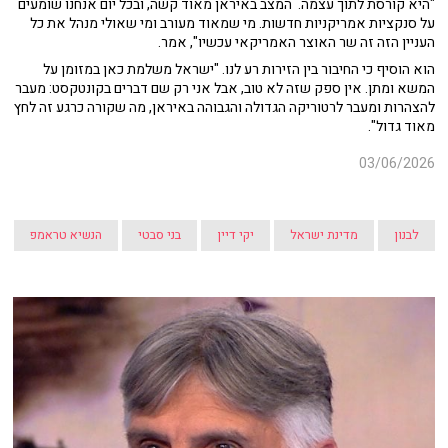
"היא קורסת לתוך עצמה. המצב באיראן מאוד קשה, ובכל יום אנחנו שומעים
על סנקציות אמריקניות חדשות. מי שמאוד מעורב ומי שאולי מנהל את כל
העניין הזה זה שר האוצר האמריקאי עכשיו", אמר.
הוא הוסיף כי החיבור בין הזירות רע לנו. "ישראל משלמת כאן במזומן על
המשא ומתן. אין ספק שזה לא טוב, אבל אני רק שם דברים בקונטקסט: מעבר
להצהרות ומעבר לרטוריקה הגדולה והגבוהה באיראן, מה שקורה כרגע זה לחץ
מאוד גדול".
03/06/2026
לבנון
מדינת ישראל
יקי דיין
בני סבטי
הנשיא טראמפ