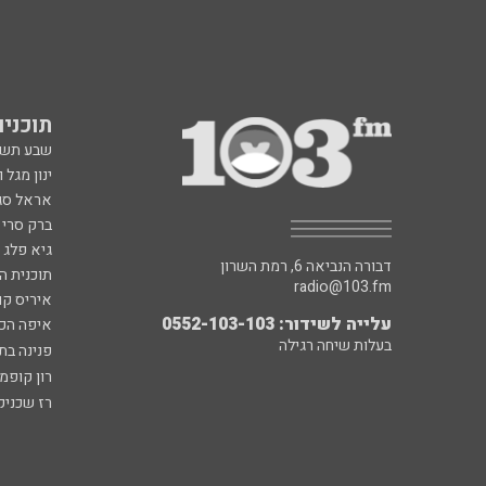
תוכניות fm
שבע תש
ינון מגל 
אראל סג"
ברק סרי 
גיא פלג
דבורה הנביאה 6, רמת השרון
תוכנית ה
radio@103.fm
איריס קו
עלייה לשידור: 0552-103-103
איפה הכ
בעלות שיחה רגילה
פנינה בת
רון קופמ
רז שכניק