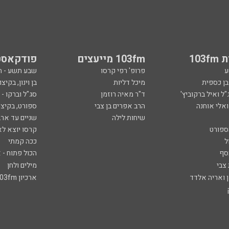
103
103fm מייעצים
פודקאסט
ע
פרופ' רפי קרסו
שבע תשע - 
ובן כספית
מיכל דליות
בן וינון, בקיצו
ל ואיל ברקוביץ'
ד"ר מאיה רוזמן
סג"ל וברקו -
ואלי אוחנה
הרב אפרים בן צבי
ספורט, בקיצו
שיחות לילה
שניים עד ארב
ספורט
קרסו יוצא לא
ל
ככה קמתי
סף
הכול פתוח - א
 צבי
מילים ולחן
ן ואריה אלדד
ארכיון 103fm