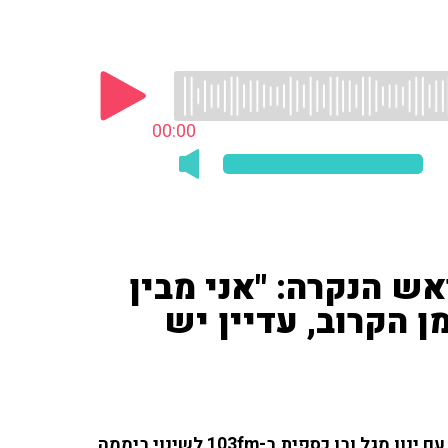
00:00
ראש הנקרה: "אני מבין
 הקרוב, עדיין יש
אבי אוזנה, יו"ר ועד קיבוץ ראש הנקרה, התייחס בשיחה עם ינון מגל ובן כספית ב-103fm לשינוי ביממה