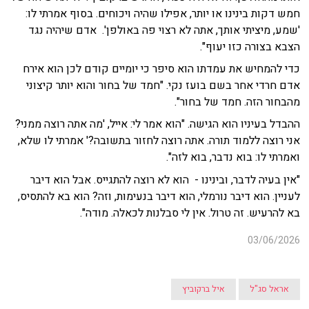
חמש דקות בינינו או יותר, אפילו שהיה ויכוחים. בסוף אמרתי לו:
'שמע, מיציתי אותך, אתה לא רצוי פה באולפן'. אדם שיהיה נגד
הצבא בצורה כזו יעוף".
כדי להמחיש את עמדתו הוא סיפר כי יומיים קודם לכן הוא אירח
אדם חרדי אחר בשם בועז נקי. "חמד של בחור והוא יותר קיצוני
מהבחור הזה. חמד של בחור".
ההבדל בעיניו הוא הגישה. "הוא אמר לי: אייל, 'מה אתה רוצה ממני?
אני רוצה ללמוד תורה. אתה רוצה לחזור בתשובה?' אמרתי לו שלא,
ואמרתי לו: בוא נדבר, בוא לזה".
"אין בעיה לדבר, ובינינו - הוא לא רוצה להתגייס. אבל הוא דיבר
לעניין. הוא דיבר נורמלי, הוא דיבר בנעימות, וזה? הוא בא להתסיס,
בא להרעיש. זה טרול. אין לי סבלנות לכאלה. מודה".
03/06/2026
אראל סג"ל
איל ברקוביץ