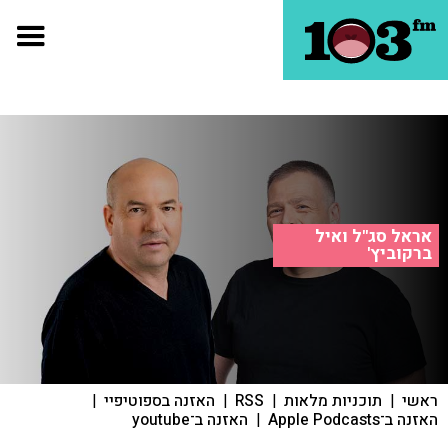
אראל סג"ל ואיל
ברקוביץ'
ראשי
|
תוכניות מלאות
|
RSS
|
האזנה בספוטיפיי
|
האזנה ב־Apple Podcasts
|
האזנה ב־youtube