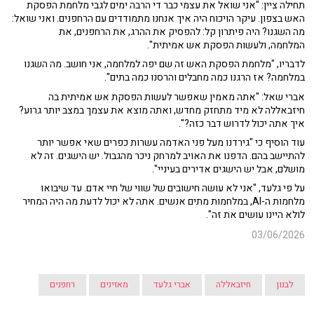
תחילה ציין: "אני שואל את עצמי כבר די הרבה ימים לגבי מלחמת הפסקת
האש בצפון. עיקר הויכוח היה איך אנחנו מתמודדים עם הרחפנים. ואני שואל:
מה השגנו? היה פיתרון קל: להפסיק את ההרג, את הרחפנים, את
המלחמה, ולעשות הפסקת אש אמיתית".
לדבריו, "מלחמת הפסקת האש זה שם יפה למלחמה, אני חושב. מה השגנו
במלחמה? אז הרגנו כמה מחבלים והרסנו כמה בתים".
אברי שאל: "אתה מאמין שאפשר לעשות הפסקת אש אמיתית בה
חיזבאללה לא מיד מתחזק מחדש, ואתה מוצא את עצמך במצב יותר גרוע?
איך אתה יכול לדרוש דבר כזה?".
עוד הוסיף כי "גירדנו מעל פני האדמה עשרות כפרים שאי אפשר יותר
להתיישב בהם. הדפנו את האויב למרחק ניכר מהגבול. יש הישגים. זה לא
מושלם, אבל יש הישגים אדירים בעיניי".
על פי גלעד, "אני לא עושה חישובים של שווי של חיי אדם. עד שיבואו
מלחמות ה-AI, במלחמות מתים אנשים. אתה לא יכול לדעת מה היה המחיר
לולא היינו עושים את זה".
03/06/2026
לבנון
חיזבאללה
אברי גלעד
מאזינים
רחפנים