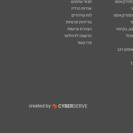
הפודקאסט
תנאי שימוש
ר
אודות הרדיו
 הפודקאסט
לוח שידורים
ר
מדיניות פרטיות
ע, בקיצור
הצהרת נגישות
כול
הרשמה לניוזלטר
צרו קשר
מנון רגב
created by
CYBER
SERVE