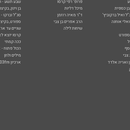
ע
פרופ' רפי קרסו
שבע תשע - 
ובן כספית
מיכל דליות
בן וינון, בקיצו
ל ואיל ברקוביץ'
ד"ר מאיה רוזמן
סג"ל וברקו -
ואלי אוחנה
הרב אפרים בן צבי
ספורט, בקיצו
שיחות לילה
שניים עד ארב
ספורט
קרסו יוצא לא
ל
ככה קמתי
סף
הכול פתוח - א
 צבי
מילים ולחן
ן ואריה אלדד
ארכיון 103fm