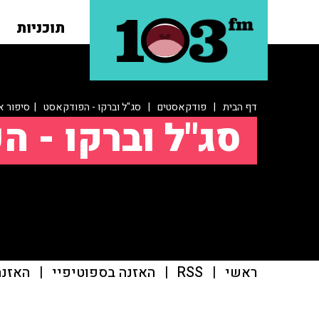
תוכניות
דף הבית
|
פודקאסטים
|
סג"ל וברקו - הפודקאסט
| סיפור א
סג"ל וברקו - 
ראשי
|
RSS
|
האזנה בספוטיפיי
|
האזנה ב־casts