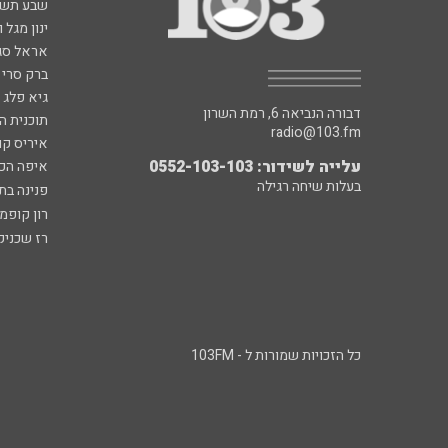
שבע תש
ינון מגל 
אראל סג"
ברק סרי 
גיא פלג
דבורה הנביאה 6, רמת השרון
תוכנית ה
radio@103.fm
איריס קו
עלייה לשידור: 0552-103-103
איפה הכ
בעלות שיחה רגילה
פנינה בת
רון קופמ
רז שכניק
כל הזכויות שמורות ל - 103FM