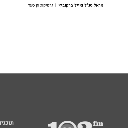
אראל סג"ל ואייל ברקוביץ'
| גרפיקה: חן סעד
תוכניות fm