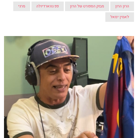
הרון הרון
מבזק הספורט של הרון
פפ גווארדיולה
מרגי
לאמין ימאל