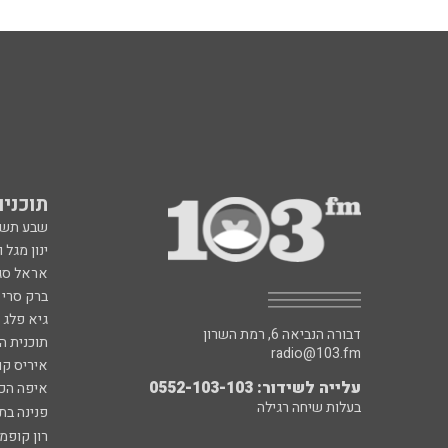
תוכניות fm
שבע תש
ינון מגל 
אראל סג"
ברק סרי 
גיא פלג
דבורה הנביאה 6, רמת השרון
תוכנית ה
radio@103.fm
איריס קו
עלייה לשידור: 0552-103-103
איפה הכ
בעלות שיחה רגילה
פנינה בת
רון קופמ
רז שכניק
כל הזכויות שמורות ל - 103FM