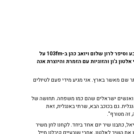
הזמר והיוצר יונתן מרגי, התארח בתוכנית שניים עד ארבע וסיפר לרון שלום ויואב כהן ב-103fm על
לטון ג'ון והזוגיות עם הזמרת והיוצרת אנה
יותר שם מאשר בארץ. אני מגיע מידי פעם לטיולים
ם ואנשים ישראלים שהם כמו משפחה. תחושה של
נגלית. גם בכוכב הבא, שרתי באנגלית, זאת
יאל, כתבנו שיר יום אחד ביחד. לקחנו לחן משיר
את השיר לאלטון. אחרי שובעיים קיבלנו מייל
ר שכתבתי לכבוד אנה זק", התייחס לדמעות של
הזמרת בהופעה שלו 'בברבי', כששר את השיר הזה. התחלנו לצאת קצת אחרי ה-7 באוקטובר. במקרה שלנו,