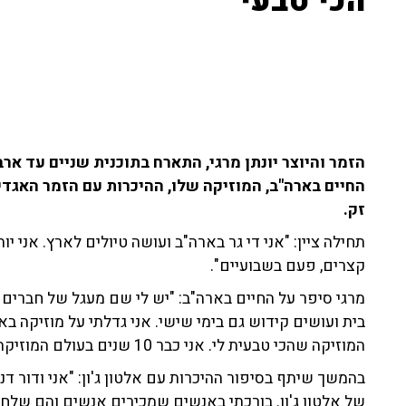
הכי טבעי"
החיים בארה"ב, המוזיקה שלו, ההיכרות עם הזמר האגדי א
זק.
תחילה ציין: "אני די גר בארה"ב ועושה טיולים לארץ. אני 
קצרים, פעם בשבועיים".
מרגי סיפר על החיים בארה"ב: "יש לי שם מעגל של חברי
בית ועושים קידוש גם בימי שישי. אני גדלתי על מוזיקה בא
המוזיקה שהכי טבעית לי. אני כבר 10 שנים בעולם המוזיקה, זה מטורף".
בהמשך שיתף בסיפור ההיכרות עם אלטון ג'ון: "אני ודור דנ
של אלטון ג'ון. בורכתי באנשים שמכירים אנשים והם שלחו 
שבו כתב אלטון עליי - ואוו איזה זמר מדהים שילך על זה".
הזמר, התייחס למערכת היחסים עם אנה זק: "'מלאך' זה שי