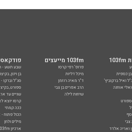
103
103fm מייעצים
פודקאסט
ע
פרופ' רפי קרסו
שבע תשע - 
ובן כספית
מיכל דליות
בן וינון, בקיצו
ל ואיל ברקוביץ'
ד"ר מאיה רוזמן
סג"ל וברקו -
ואלי אוחנה
הרב אפרים בן צבי
ספורט, בקיצו
שיחות לילה
שניים עד ארב
ספורט
קרסו יוצא לא
ל
ככה קמתי
סף
הכול פתוח - א
 צבי
מילים ולחן
ן ואריה אלדד
ארכיון 103fm