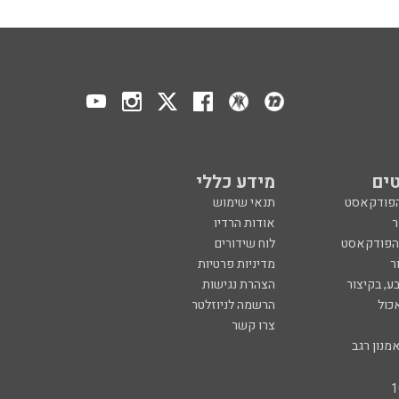
ים
מידע כללי
הפודקאסט
תנאי שימוש
ר
אודות הרדיו
 הפודקאסט
לוח שידורים
ר
מדיניות פרטיות
ע, בקיצור
הצהרת נגישות
כול
הרשמה לניוזלטר
צרו קשר
מנון רגב
created by
CYBER
SERVE