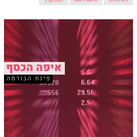
פינת הבורסה
אלטשולר שחם
רונן ברקוביץ'