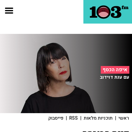
איפה הכסף
עם ענת דוידוב
ראשי
|
תוכניות מלאות
|
RSS
|
פייסבוק