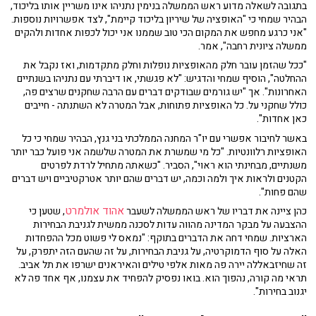
בתגובה לשאלה מדוע ראש הממשלה בנימין נתניהו אינו משריין אותו בליכוד,
הבהיר שמחי כי "האופציה של שיריון בליכוד קיימת", לצד אפשרויות נוספות.
"אני כרגע מחפש את המקום הכי טוב שממנו אני יכול לכפות אחדות ולהקים
ממשלה ציונית רחבה", אמר.
"ככל שהזמן עובר חלק מהאופציות נופלות וחלק מתקדמות, ואז נקבל את
ההחלטה", הוסיף שמחי והדגיש: "לא פגשתי, או דיברתי עם נתניהו בשנתיים
האחרונות". אך "יש גורמים שבודקים דברים עם הרבה שחקנים שרצים פה,
כולל שחקני על. כל האופציות פתוחות, אבל המטרה לא השתנתה - חייבים
כאן אחדות".
באשר לחיבור אפשרי עם יו"ר המחנה הממלכתי בני גנץ, הבהיר שמחי כי כל
האופציות רלוונטיות. "כל מי שמשרת את המטרה שלשמה אני פועל כבר יותר
משנתיים, מבחינתי הוא ראוי", הסביר. "כשאתה מתחיל לרדת לפרטים
הקטנים ולראות איך ולמה וכמה, יש דברים שהם יותר אטרקטיביים ויש דברים
שהם פחות".
אהוד אולמרט
כהן ציינה את דבריו של ראש הממשלה לשעבר
, שטען כי
ההצבעה על מבקר המדינה מהווה עדות לסכנה ממשית לגניבת הבחירות
הארציות. שמחי דחה את הדברים בתוקף: "נמאס לי פשוט מכל ההפחדות
האלה על סוף הדמוקרטיה, על גניבת הבחירות, על זה שהעם הזה יתפרק, על
זה שחיזבאללה יירה פה מאות אלפי טילים והאיראנים ישרפו את תל אביב.
תראי מה קורה, נהפוך הוא. בואו נפסיק להפחיד את עצמנו, אף אחד פה לא
יגנוב בחירות".