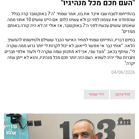
"העם חכם מכל מנהיגיו"
בהתייחסו לטבח שבו איבד את בנו, אמר שמחי: "ה־7 באוקטובר קרה בגלל
שהפחדנו את עצמנו לפני כן ולא עשינו כלום. אם היינו עושים 10 אחוז ממה
שאנחנו עושים עכשיו לפני ה־7 באוקטובר, אז אולי זה לא היה קורה באותם
ממדים".
בסיום דבריו, התייחס שמחי למחיר האישי הכבד ששילם ולנחישותו להמשיך
הלאה. "אותי כבר אי אפשר לייאש, לא יכול לקרות לי יותר גרוע ממה שקרה
לי", שיתף בכאב. "מצד שני, אני לא מתכוון שמה שקרה לי ולעוד אלפי חברים
וחברות שלי יהיה לשווא. העם הזה יותר חכם מכל מנהיגיו, והוא לא ייתן שזה
יקרה".
04/06/2026
פוליטיקה
דדי שמחי