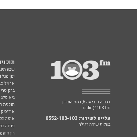
תוכניות fm
שבע תש
ינון מגל 
אראל סג"
ברק סרי 
גיא פלג
דבורה הנביאה 6, רמת השרון
תוכנית ה
radio@103.fm
איריס קו
עלייה לשידור: 0552-103-103
איפה הכ
בעלות שיחה רגילה
פנינה בת
רון קופמ