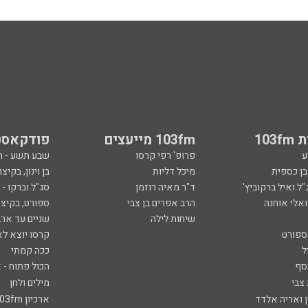
103
103fm מייעצים
פודקאסט
ע
פרופ' רפי קרסו
שבע תשע - 
ובן כספית
מיכל דליות
בן וינון, בקיצו
ל ואיל ברקוביץ'
ד"ר מאיה רוזמן
סג"ל וברקו -
ואלי אוחנה
הרב אפרים בן צבי
ספורט, בקיצו
שיחות לילה
שניים עד ארב
ספורט
קרסו יוצא לא
ל
ככה קמתי
סף
הכול פתוח - א
 צבי
מילים ולחן
ן ואריה אלדד
ארכיון 103fm