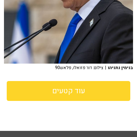
בנימין נתניהו
| צילום: דור פזואלו, פלאש90
עוד קטעים